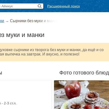
Расширенный поиск
ки
→
Сырники без муки и манки
з муки и манки
уховке сырники из творога без муки и манки, да ещё и со
ая выпечка на завтрак. И вкусно, и полезно!
ы
Фото готового блю
- 2-3 ст.л.