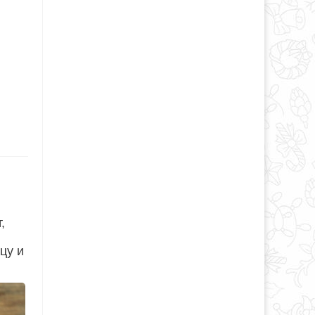
,
цу и