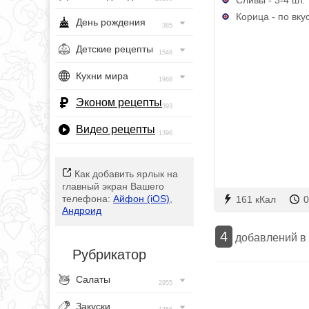
Корица - по вку
День рождения
385
Детские рецепты
1548
Кухни мира
1968
Эконом рецепты
393
Видео рецепты
1396
Как добавить ярлык на
главный экран Вашего
телефона:
Айфон (iOS)
,
161 кКал
0
Андроид
4
добавлений в
Рубрикатор
Салаты
2955
Закуски