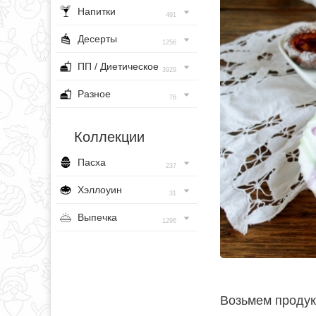
Напитки
491
Десерты
1256
ПП / Диетическое
3929
Разное
76
Коллекции
Пасха
237
Хэллоуин
31
Выпечка
1296
Возьмем продук