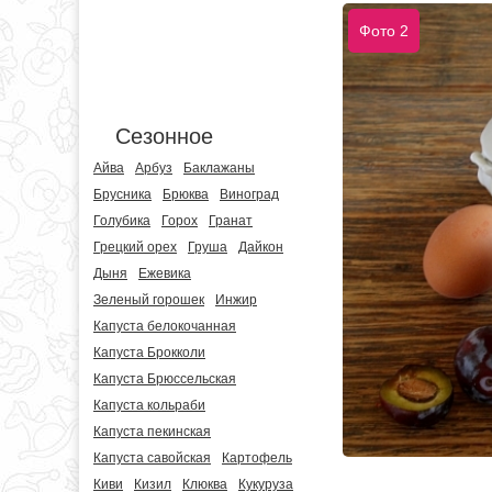
Фото 2
Сезонное
Айва
Арбуз
Баклажаны
Брусника
Брюква
Виноград
Голубика
Горох
Гранат
Грецкий орех
Груша
Дайкон
Дыня
Ежевика
Зеленый горошек
Инжир
Капуста белокочанная
Капуста Брокколи
Капуста Брюссельская
Капуста кольраби
Капуста пекинская
Капуста савойская
Картофель
Киви
Кизил
Клюква
Кукуруза