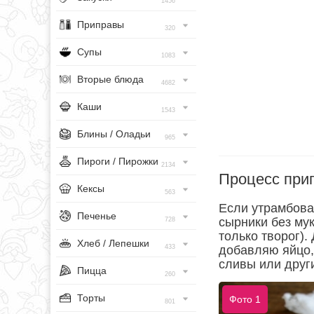
1456
Приправы
320
Супы
1083
Вторые блюда
4682
Каши
1543
Блины / Оладьи
965
Пироги / Пирожки
2134
Процесс при
Кексы
563
Если утрамбова
Печенье
сырники без мук
728
только творог)
Хлеб / Лепешки
433
добавляю яйцо,
сливы или друг
Пицца
260
Торты
Фото 1
801