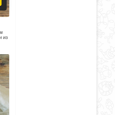
ем
и из