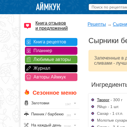
Книга отзывов
Рецепты
→
Сырни
и предложений
Сырники бе
Книга рецептов
Планнер
Запеченные в д
Любимые авторы
сливами - лучш
Журнал
Авторы Аймкук
Ингредиент
Сезонное меню
Творог
- 300 г
Заготовки
1347
Яйцо - 1 шт.
Сахар - 1 ст.л.
Пикник / барбекю
293
Молотые сухари 
На каждый день
Сливы - 3-4 шт.
20160