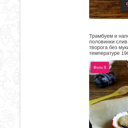
Трамбуем и нап
половинки слив
творога без мук
температуре 19
Фото 5