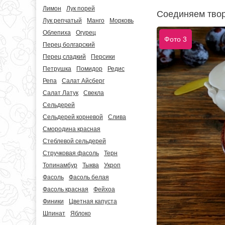
Лимон
Лук порей
Соединяем творо
Лук репчатый
Манго
Морковь
Облепиха
Огурец
Фото 3
Перец болгарский
Перец сладкий
Персики
Петрушка
Помидор
Редис
Репа
Салат Айсберг
Салат Латук
Свекла
Сельдерей
Сельдерей корневой
Слива
Смородина красная
Стеблевой сельдерей
Стручковая фасоль
Терн
Топинамбур
Тыква
Укроп
Фасоль
Фасоль белая
Фасоль красная
Фейхоа
Финики
Цветная капуста
Шпинат
Яблоко