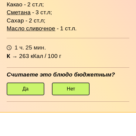
Какао - 2 ст.л;
Сметана
- 3 ст.л;
Сахар - 2 ст.л;
Масло сливочное
- 1 ст.л.
1 ч. 25 мин.
К
→
263
кКал / 100 г
Считаете это блюдо бюджетным?
Да
Нет