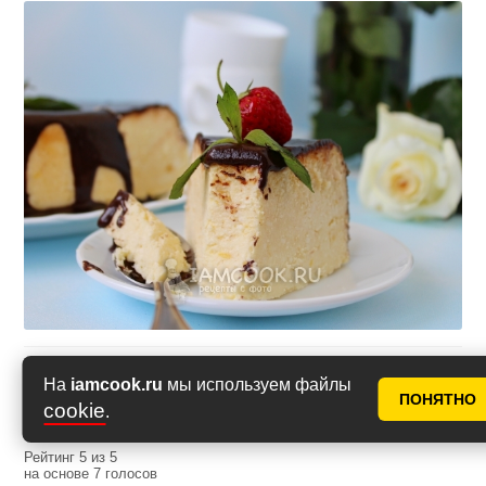
Оценить рецепт
На
iamcook.ru
мы используем файлы
ПОНЯТНО
cookie
.
Рейтинг
5
из
5
на основе
7
голосов