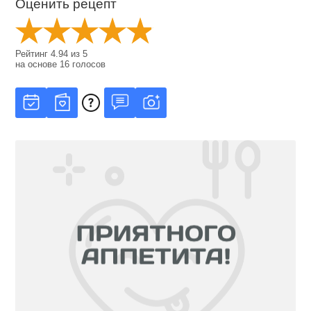
Оценить рецепт
Рейтинг
4.94
из
5
на основе
16
голосов