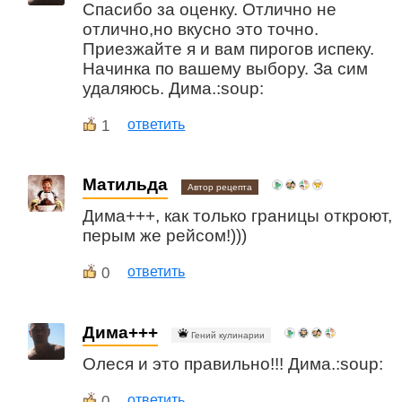
Спасибо за оценку. Отлично не
отлично,но вкусно это точно.
Приезжайте я и вам пирогов испеку.
Начинка по вашему выбору. За сим
удаляюсь. Дима.:soup:
1
ответить
Матильда
Автор рецепта
Дима+++, как только границы откроют,
перым же рейсом!)))
0
ответить
Дима+++
Гений кулинарии
Олеся и это правильно!!! Дима.:soup:
0
ответить