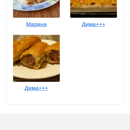
Марина
Дима+++
Дима+++