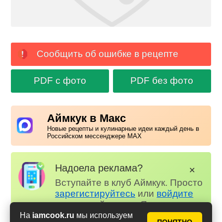
Сообщить об ошибке в рецепте
PDF с фото
PDF без фото
Аймкук в Макс
Новые рецепты и кулинарные идеи каждый день в
Российском мессенджере MAX
Надоела реклама?
✕
Вступайте в клуб Аймкук. Просто
зарегистируйтесь
или
войдите
на наш сайт через Яндекс или
ВК.
На
iamcook.ru
мы используем