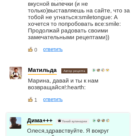
вкусной выпечки (и не
только)выставляешь на сайте, что за
тобой не угнаться:smiletongue: А
хочется то попробовать все:smile:
Продолжай радовать своими
замечательными рецептами))
0
ответить
Матильда
Автор рецепта
Марина, давай и ты к нам
возвращайся!:hearth:
1
ответить
Дима+++
Гений кулинарии
Олеся,здравствуйте. Я вокруг