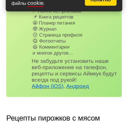
ПОНЯТНО
cookie
файлы
.
Для всех, кто в клубе...
✅ Почти нет рекламы
📌 Книга рецептов
🤩 Планер питания
🤓 Журнал
😗 Страница профиля
😋 Фотоотчеты
😃 Комментарии
и многое другое…
Не забудьте установить наше
веб-приложение на телефон,
рецепты и сервисы Аймкук будут
всегда под рукой!
Айфон (iOS)
,
Андроид
Рецепты пирожков с мясом