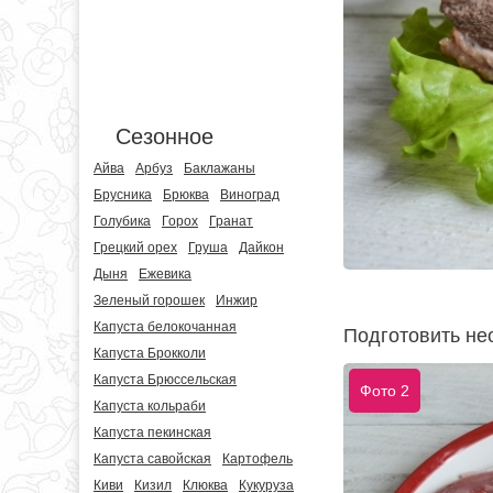
Сезонное
Айва
Арбуз
Баклажаны
Брусника
Брюква
Виноград
Голубика
Горох
Гранат
Грецкий орех
Груша
Дайкон
Дыня
Ежевика
Зеленый горошек
Инжир
Капуста белокочанная
Подготовить не
Капуста Брокколи
Капуста Брюссельская
Фото 2
Капуста кольраби
Капуста пекинская
Капуста савойская
Картофель
Киви
Кизил
Клюква
Кукуруза