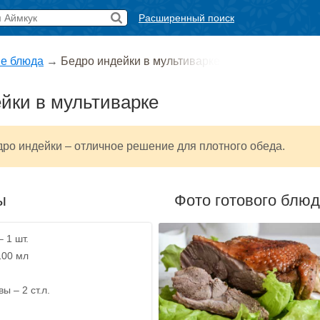
Расширенный поиск
е блюда
→
Бедро индейки в мультиварке
йки в мультиварке
ро индейки – отличное решение для плотного обеда.
ы
Фото готового блю
 1 шт.
100 мл
ы – 2 ст.л.