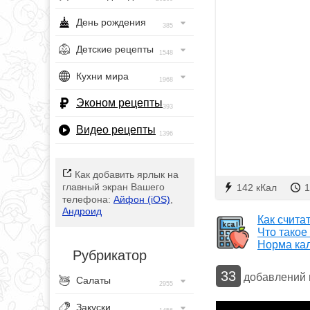
День рождения
385
Детские рецепты
1548
Кухни мира
1968
Эконом рецепты
393
Видео рецепты
1396
Как добавить ярлык на
главный экран Вашего
142 кКал
1
телефона:
Айфон (iOS)
,
Андроид
Как счита
Что такое
Норма ка
Рубрикатор
33
добавлений
Салаты
2955
Закуски