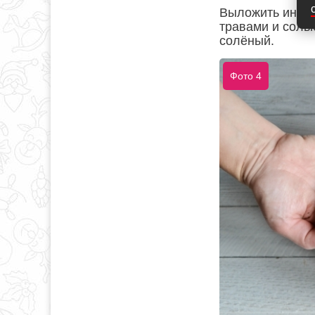
Выложить индюш
травами и соль
солёный.
Фото 4