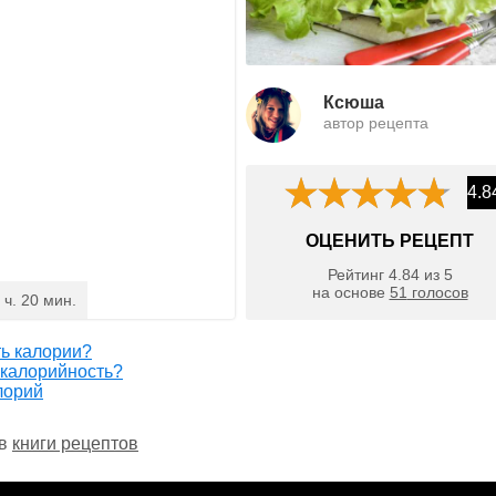
Ксюша
автор рецепта
4.8
ОЦЕНИТЬ РЕЦЕПТ
Рейтинг
4.84
из
5
на основе
51
голосов
 ч. 20 мин.
ть калории?
 калорийность?
лорий
 в
книги рецептов