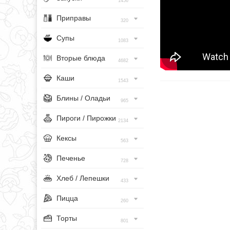
1456
Приправы
320
Супы
1083
Вторые блюда
4682
Каши
1543
Блины / Оладьи
965
Пироги / Пирожки
2134
Кексы
563
Печенье
728
Хлеб / Лепешки
433
Пицца
260
Торты
801