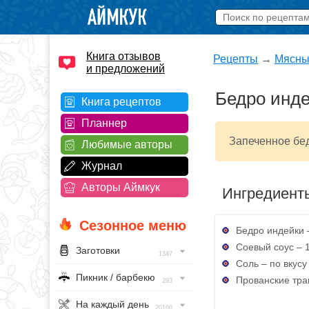
Книга отзывов
Рецепты
→
Мясны
и предложений
Бедро инде
Книга рецептов
Планнер
Запеченное бед
Любимые авторы
Журнал
Авторы Аймкук
Ингредиент
Сезонное меню
Бедро индейки –
Соевый соус – 
Заготовки
1347
Соль – по вкусу
Пикник / барбекю
Прованские трав
293
На каждый день
20160