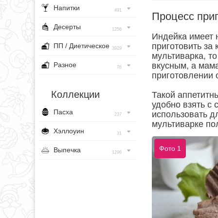
Напитки
491
Процесс при
Десерты
1256
Индейка имеет 
приготовить за
ПП / Диетическое
3929
мультиварка, то
Разное
вкусным, а мама
76
приготовлении 
Коллекции
Такой аппетитн
удобно взять с 
Пасха
использовать д
237
мультиварке по
Хэллоуин
31
Фото 1
Выпечка
1296