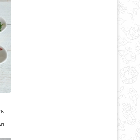
ть
ки