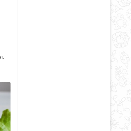
,
л,
и