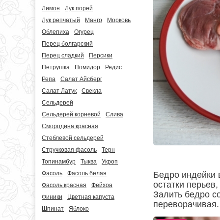
Лимон
Лук порей
Лук репчатый
Манго
Морковь
Облепиха
Огурец
Перец болгарский
Перец сладкий
Персики
Петрушка
Помидор
Редис
Репа
Салат Айсберг
Салат Латук
Свекла
Сельдерей
Сельдерей корневой
Слива
Смородина красная
Стеблевой сельдерей
Стручковая фасоль
Терн
Топинамбур
Тыква
Укроп
Бедро индейки 
Фасоль
Фасоль белая
остатки перьев,
Фасоль красная
Фейхоа
Залить бедро со
Финики
Цветная капуста
переворачивая.
Шпинат
Яблоко