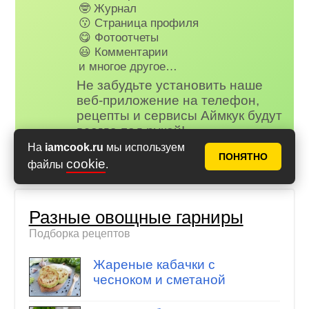
🤓 Журнал
😗 Страница профиля
😋 Фотоотчеты
😃 Комментарии
и многое другое…
Не забудьте установить наше
веб-приложение на телефон,
рецепты и сервисы Аймкук будут
всегда под рукой!
Айфон (iOS)
,
Андроид
На
iamcook.ru
мы используем
ПОНЯТНО
cookie
файлы
.
Разные овощные гарниры
Подборка рецептов
Жареные кабачки с
чесноком и сметаной