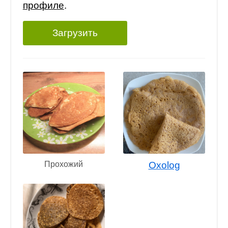
профиле
.
Загрузить
Прохожий
Oxolog