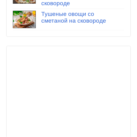
сковороде
Тушеные овощи со
сметаной на сковороде