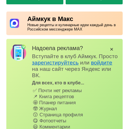
Аймкук в Макс
Новые рецепты и кулинарные идеи каждый день в
Российском мессенджере MAX
Надоела реклама?
✕
Вступайте в клуб Аймкук. Просто
зарегистируйтесь
или
войдите
на наш сайт через Яндекс или
ВК.
Для всех, кто в клубе...
✅ Почти нет рекламы
📌 Книга рецептов
🤩 Планер питания
🤓 Журнал
😗 Страница профиля
😋 Фотоотчеты
😃 Комментарии