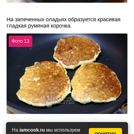
На запеченных оладьях образуется красивая
гладкая румяная корочка.
Фото 13
На
iamcook.ru
мы используем
Оладьи из пшенной каши готовы!