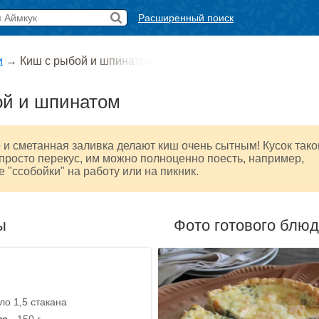
Расширенный поиск
и
→
Киш с рыбой и шпинатом
ой и шпинатом
 и сметанная заливка делают киш очень сытным! Кусок тако
е просто перекус, им можно полноценно поесть, например,
е "ссобойки" на работу или на пикник.
ы
Фото готового блю
оло 1,5 стакана
ло
- 150 г