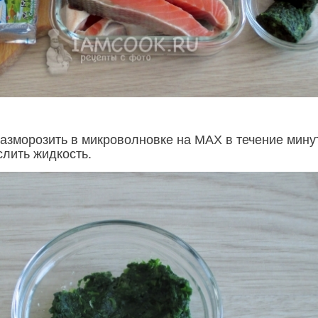
азморозить в микроволновке на МАХ в течение мину
слить жидкость.