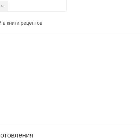
 ч.
й в
книги рецептов
готовления