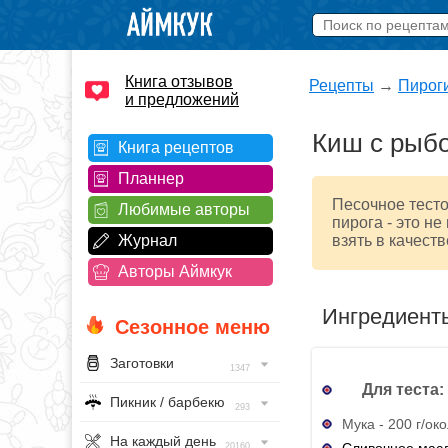
Книга отзывов
Рецепты
→
Пирог
и предложений
Киш с рыб
Книга рецептов
Планнер
Песочное тесто
Любимые авторы
пирога - это н
Журнал
взять в качеств
Авторы Аймкук
Ингредиент
Сезонное меню
Заготовки
1347
Для теста:
Пикник / барбекю
293
Мука - 200 г/ок
На каждый день
Сливочное мас
20160