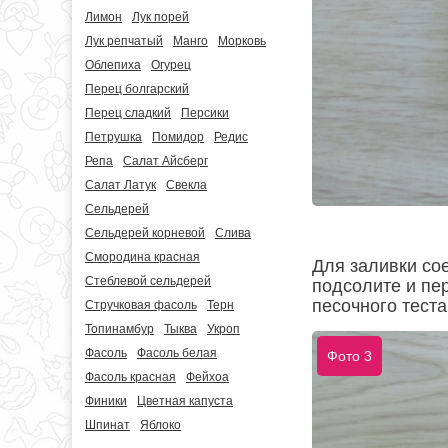
Лимон
Лук порей
Лук репчатый
Манго
Морковь
Облепиха
Огурец
Перец болгарский
Перец сладкий
Персики
Петрушка
Помидор
Редис
Репа
Салат Айсберг
Салат Латук
Свекла
Сельдерей
Сельдерей корневой
Слива
Смородина красная
Для заливки сое
Стеблевой сельдерей
подсолите и пе
песочного теста
Стручковая фасоль
Терн
Топинамбур
Тыква
Укроп
Фасоль
Фасоль белая
Фото 3
Фасоль красная
Фейхоа
Финики
Цветная капуста
Шпинат
Яблоко