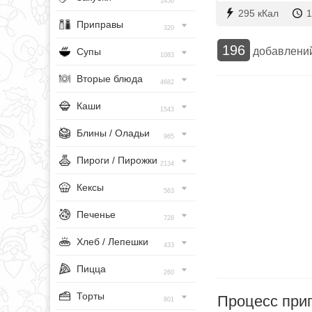
1456
295 кКал
1
Приправы
320
196
добавлени
Супы
1083
Вторые блюда
4682
Каши
1543
Блины / Оладьи
965
Пироги / Пирожки
2134
Кексы
563
Печенье
728
Хлеб / Лепешки
433
Пицца
260
Торты
Процесс при
801