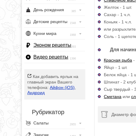
Желток - 1 шт.
День рождения
385
Сахар - 1 ч.л.
Детские рецепты
Коньяк - 1 ч.л.
1548
или разрыхлител
Кухни мира
1968
Соль - 1 щепот
Эконом рецепты
393
Для начин
Видео рецепты
1396
Красная рыба
-
Яйцо - 1 шт.
Белок яйца - 1 ш
Как добавить ярлык на
Шпинат - 2 клуб
главный экран Вашего
телефона:
Айфон (iOS)
,
Сыр твердый - 3
Андроид
Сметана
или
сл
Рубрикатор
Диаметр фо
Салаты
2955
Закуски