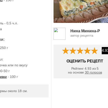
ь - 0,5 ч.л.
ка
Нина Минина-Р
автор рецепта
ки:
 250 г
4.9
т.
ОЦЕНИТЬ РЕЦЕПТ
очка или по вкусу
Рейтинг
4.93
из
5
0-50 г
на основе
30
голосов
ивки
- 100 г
рмы около 18 см.