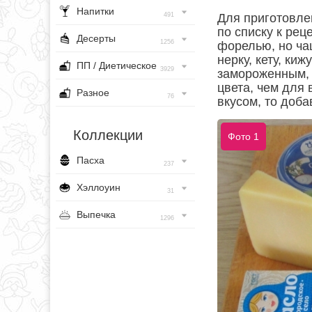
Напитки
491
Для приготовле
по списку к рец
Десерты
1256
форелью, но ча
нерку, кету, киж
ПП / Диетическое
3929
замороженным, 
цвета, чем для
Разное
76
вкусом, то доба
Коллекции
Фото 1
Пасха
237
Хэллоуин
31
Выпечка
1296