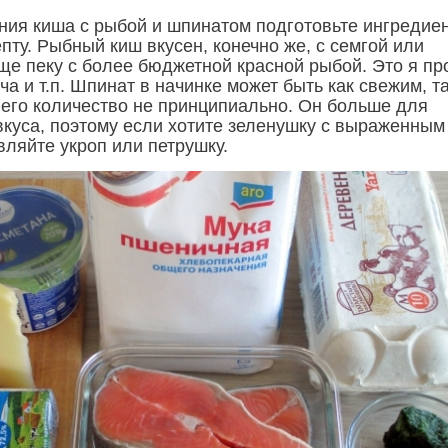
ния киша с рыбой и шпинатом подготовьте ингредие
епту. Рыбный киш вкусен, конечно же, с семгой или
ще пеку с более бюджетной красной рыбой. Это я пр
уча и т.п. Шпинат в начинке может быть как свежим, та
его количество не принципиально. Он больше для
 вкуса, поэтому если хотите зеленушку с выраженным
вляйте укроп или петрушку.