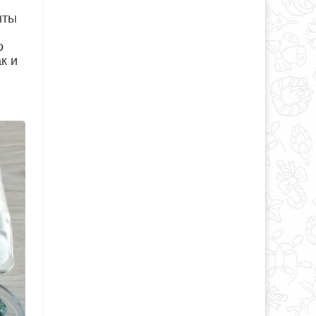
нты
о
к и