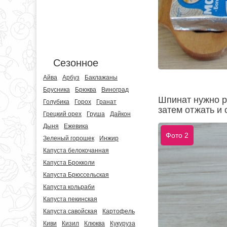
Сезонное
Айва
Арбуз
Баклажаны
Брусника
Брюква
Виноград
Шпинат нужно р
Голубика
Горох
Гранат
затем отжать и 
Грецкий орех
Груша
Дайкон
Дыня
Ежевика
Фото 2
Зеленый горошек
Инжир
Капуста белокочанная
Капуста Брокколи
Капуста Брюссельская
Капуста кольраби
Капуста пекинская
Капуста савойская
Картофель
Киви
Кизил
Клюква
Кукуруза