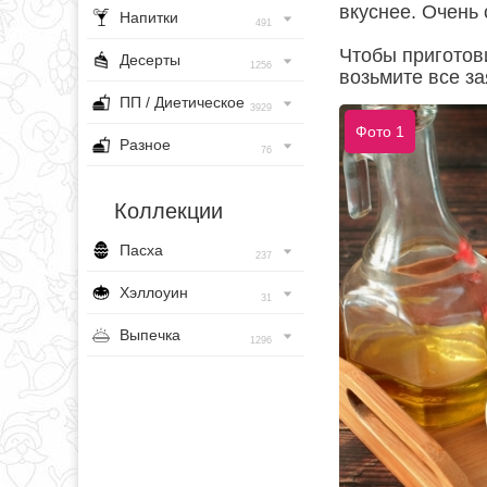
вкуснее. Очень 
Напитки
491
Чтобы приготови
Десерты
1256
возьмите все з
ПП / Диетическое
3929
Фото 1
Разное
76
Коллекции
Пасха
237
Хэллоуин
31
Выпечка
1296