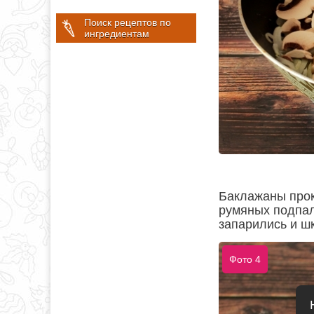
Поиск рецептов по
ингредиентам
Баклажаны прок
румяных подпал
запарились и шк
Фото 4