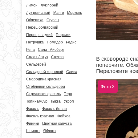
Лимон
Лук порей
Лук репчатый
Манго
Морковь
Облепиха
Огурец
Перец болгарский
Перец сладкий
Персики
Петрушка
Помидор
Редис
Репа
Салат Айсберг
Салат Латук
Свекла
В сковороде сна
поперчите. Обж
Сельдерей
Переложите все
Сельдерей корневой
Слива
Смородина красная
Фото 3
Стеблевой сельдерей
Стручковая фасоль
Терн
Топинамбур
Тыква
Укроп
Фасоль
Фасоль белая
Фасоль красная
Фейхоа
Финики
Цветная капуста
Шпинат
Яблоко