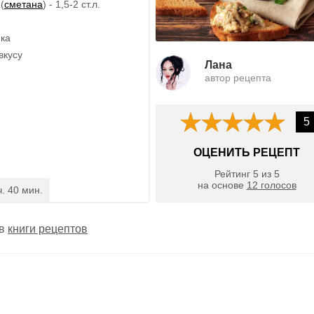
(
сметана
) - 1,5-2 ст.л.
ика
вкусу
Лана
автор рецепта
5
ОЦЕНИТЬ РЕЦЕПТ
Рейтинг
5
из
5
на основе
12
голосов
ч. 40 мин.
 в
книги рецептов