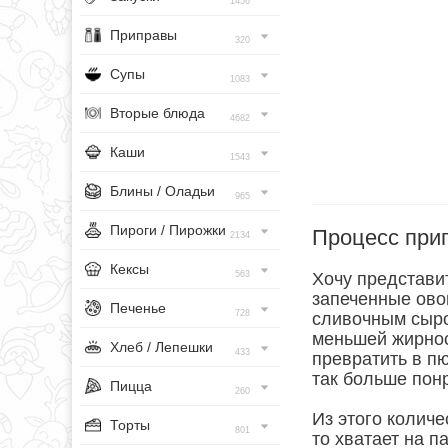
1456
Приправы
320
Супы
1083
Вторые блюда
4682
Каши
1543
Блины / Оладьи
965
Пироги / Пирожки
Процесс при
2134
Кексы
563
Хочу представит
запеченные овощ
Печенье
728
сливочным сыро
меньшей жирнос
Хлеб / Лепешки
433
превратить в пю
так больше пон
Пицца
260
Из этого количе
Торты
801
то хватает на 