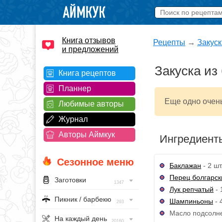
Книга отзывов
Рецепты
→
Закуск
и предложений
Закуска из
Книга рецептов
Планнер
Еще одно очен
Любимые авторы
Журнал
Авторы Аймкук
Ингредиент
Сезонное меню
Баклажан
- 2 шт
Перец болгарск
Заготовки
1347
Лук репчатый
- 
Пикник / барбекю
Шампиньоны
- 
293
Масло подсолнеч
На каждый день
20160