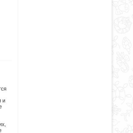
тся
 и
е
их,
е