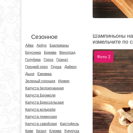
Шампиньоны нар
Сезонное
измельчите по с
Айва
Арбуз
Баклажаны
Брусника
Брюква
Виноград
Фото 2
Голубика
Горох
Гранат
Грецкий орех
Груша
Дайкон
Дыня
Ежевика
Зеленый горошек
Инжир
Капуста белокочанная
Капуста Брокколи
Капуста Брюссельская
Капуста кольраби
Капуста пекинская
Капуста савойская
Картофель
Киви
Кизил
Клюква
Кукуруза