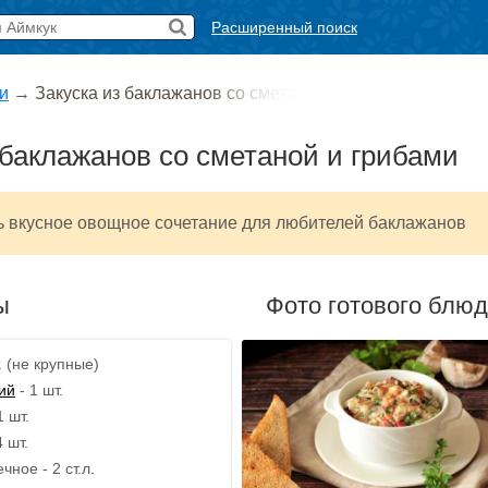
Расширенный поиск
и
→
Закуска из баклажанов со смета
 баклажанов со сметаной и грибами
ь вкусное овощное сочетание для любителей баклажанов
ы
Фото готового блю
. (не крупные)
ий
- 1 шт.
1 шт.
4 шт.
ное - 2 ст.л.