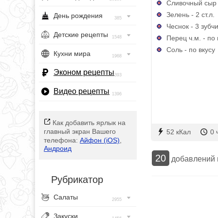
Сливочный сыр 
Зелень - 2 ст.л.
День рождения
385
Чеснок - 3 зубч
Детские рецепты
Перец ч.м. - по 
1548
Соль - по вкусу
Кухни мира
1968
Эконом рецепты
393
Видео рецепты
1396
Как добавить ярлык на
главный экран Вашего
52 кКал
0 
телефона:
Айфон (iOS)
,
Андроид
20
добавлений
Рубрикатор
Салаты
2955
Закуски