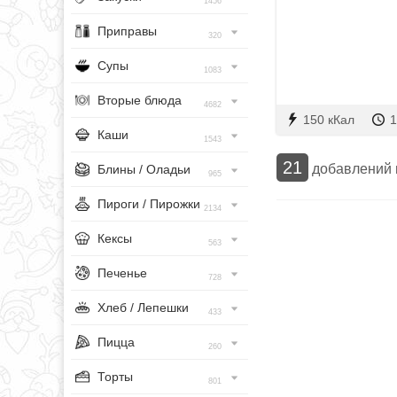
1456
Приправы
320
Супы
1083
Вторые блюда
4682
150 кКал
1
Каши
1543
21
добавлений
Блины / Оладьи
965
Пироги / Пирожки
2134
Кексы
563
Печенье
728
Хлеб / Лепешки
433
Пицца
260
Торты
801