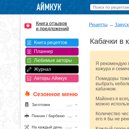
Книга отзывов
Рецепты
→
Закуск
и предложений
Кабачки в 
Книга рецептов
Планнер
Любимые авторы
Я рекомендую г
кожура и семеч
Журнал
Авторы Аймкук
Помидоры тоже
выбрать небол
кабачком.
Сезонное меню
Майонез я всег
можно использо
Заготовки
1347
Количество чес
Пикник / барбекю
293
его я бы не ре
На каждый день
Каждый сезон я
20160