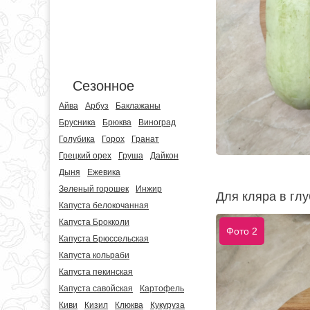
Сезонное
Айва
Арбуз
Баклажаны
Брусника
Брюква
Виноград
Голубика
Горох
Гранат
Грецкий орех
Груша
Дайкон
Дыня
Ежевика
Зеленый горошек
Инжир
Для кляра в глу
Капуста белокочанная
Капуста Брокколи
Фото 2
Капуста Брюссельская
Капуста кольраби
Капуста пекинская
Капуста савойская
Картофель
Киви
Кизил
Клюква
Кукуруза