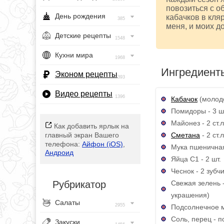
повозиться с о
День рождения
кабачков в кля
385
меня, и моих д
Детские рецепты
1548
Кухни мира
1968
Ингредиент
Эконом рецепты
393
Видео рецепты
1396
Кабачок
(молодо
Помидоры - 3 ш
Майонез - 2 ст.л
Как добавить ярлык на
Сметана
- 2 ст.л
главный экран Вашего
телефона:
Айфон (iOS)
,
Мука пшеничная 
Андроид
Яйца С1 - 2 шт.
Чеснок - 2 зубч
Свежая зелень -
Рубрикатор
украшения)
Салаты
2955
Подсолнечное ма
Соль, перец - п
Закуски