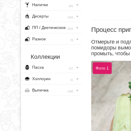
Напитки
491
Десерты
1256
ПП / Диетическое
Процесс при
3929
Разное
76
Отмерьте и под
помидоры вымой
промыть, чтобы
Коллекции
Пасха
Фото 1
237
Хэллоуин
31
Выпечка
1296