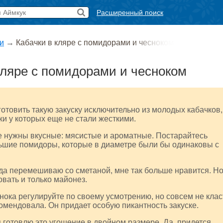
Расширенный поиск
и
→
Кабачки в кляре с помидорами и чесноком
кляре с помидорами и чесноком
отовить такую закуску исключительно из молодых кабачков,
ки у которых еще не стали жесткими.
 нужны вкусные: мясистые и ароматные. Постарайтесь
ьшие помидоры, которые в диаметре были бы одинаковы с
да перемешиваю со сметаной, мне так больше нравится. Н
вать и только майонез.
нока регулируйте по своему усмотрению, но совсем не клас
комендовала. Он придает особую пикантность закуске.
 готовлю это угощение в двойном размере. Да, придется