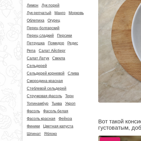
Лимон
Лук порей
Лук репчатый
Манго
Морковь
Облепиха
Огурец
Перец болгарский
Перец сладкий
Персики
Петрушка
Помидор
Редис
Репа
Салат Айсберг
Салат Латук
Свекла
Сельдерей
Сельдерей корневой
Слива
Смородина красная
Стеблевой сельдерей
Стручковая фасоль
Терн
Топинамбур
Тыква
Укроп
Фасоль
Фасоль белая
Фасоль красная
Фейхоа
Вот такой конс
Финики
Цветная капуста
густоватым, до
Шпинат
Яблоко