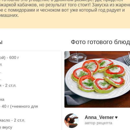
бжаркой кабачков, но результат того стоит! Закуска из жаре
ре с помидорами и чесноком вот уже который год радует и
омашних.
ы
Фото готового блю
й) - 600 г
т.
.
.
- 2 ст.л.
ика
 40 г (+немного для
Anna_Verner ♥
сло - 2 ст.л.
автор рецепта
о вкусу