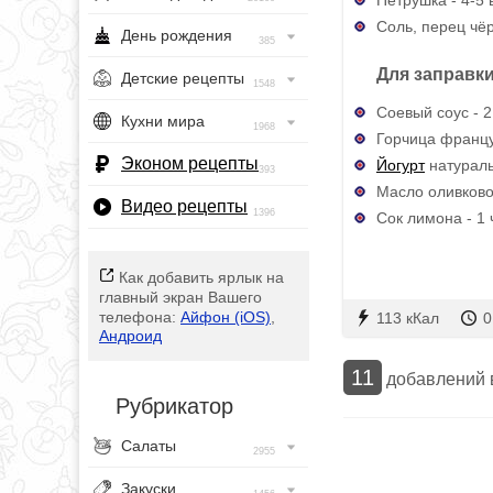
Соль, перец чёр
День рождения
385
Для заправки
Детские рецепты
1548
Соевый соус - 2 
Кухни мира
1968
Горчица француз
Эконом рецепты
Йогурт
натуральн
393
Масло оливковое
Видео рецепты
1396
Сок лимона - 1 
Как добавить ярлык на
главный экран Вашего
телефона:
Айфон (iOS)
,
113 кКал
0
Андроид
11
добавлений
Рубрикатор
Салаты
2955
Закуски