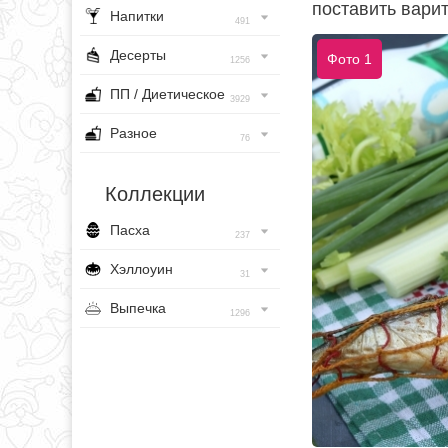
поставить варит
Напитки
491
Десерты
Фото 1
1256
ПП / Диетическое
3929
Разное
76
Коллекции
Пасха
237
Хэллоуин
31
Выпечка
1296