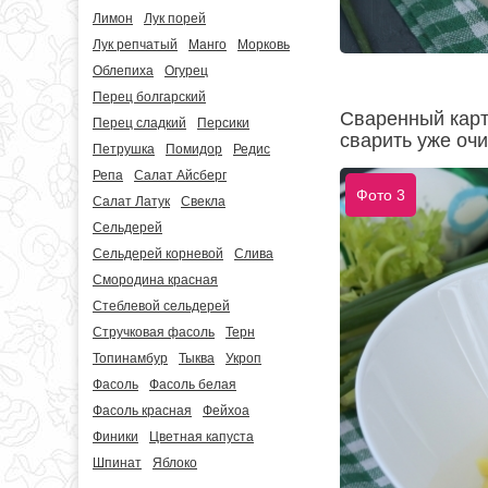
Лимон
Лук порей
Лук репчатый
Манго
Морковь
Облепиха
Огурец
Перец болгарский
Сваренный карт
Перец сладкий
Персики
сварить уже оч
Петрушка
Помидор
Редис
Репа
Салат Айсберг
Фото 3
Салат Латук
Свекла
Сельдерей
Сельдерей корневой
Слива
Смородина красная
Стеблевой сельдерей
Стручковая фасоль
Терн
Топинамбур
Тыква
Укроп
Фасоль
Фасоль белая
Фасоль красная
Фейхоа
Финики
Цветная капуста
Шпинат
Яблоко