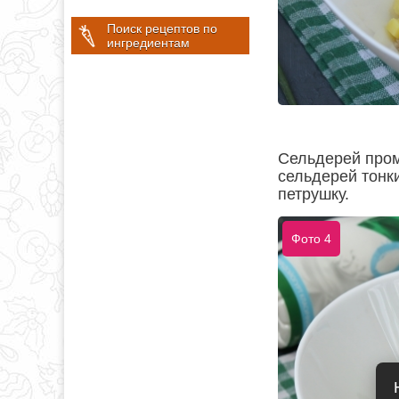
Поиск рецептов по
ингредиентам
Сельдерей промы
сельдерей тонк
петрушку.
Фото 4