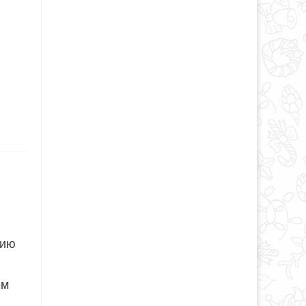
рию
ем