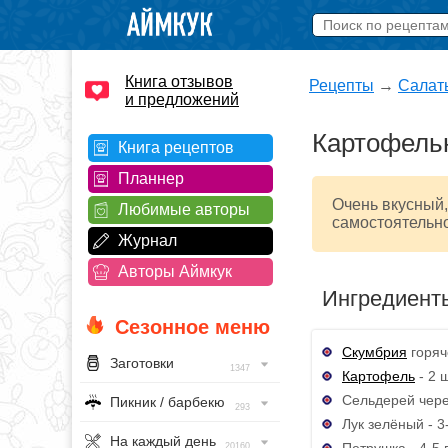
Книга отзывов
Рецепты
→
Салат
и предложений
Картофельн
Книга рецептов
Планнер
Очень вкусный,
Любимые авторы
самостоятельн
Журнал
Авторы Аймкук
Ингредиент
Сезонное меню
Скумбрия
горяч
Заготовки
1347
Картофель
- 2 ш
Сельдерей чере
Пикник / барбекю
293
Лук зелёный - 3-
На каждый день
Петрушка - 4-5 
20160