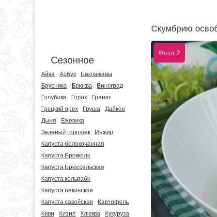
Скумбрию освоб
Фото 2
Сезонное
Айва
Арбуз
Баклажаны
Брусника
Брюква
Виноград
Голубика
Горох
Гранат
Грецкий орех
Груша
Дайкон
Дыня
Ежевика
Зеленый горошек
Инжир
Капуста белокочанная
Капуста Брокколи
Капуста Брюссельская
Капуста кольраби
Капуста пекинская
Капуста савойская
Картофель
Киви
Кизил
Клюква
Кукуруза