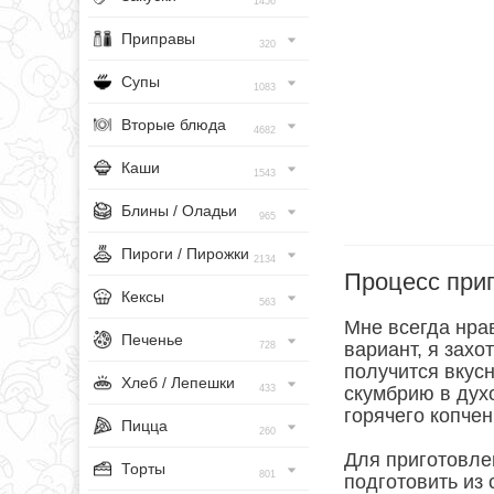
1456
Приправы
320
Супы
1083
Вторые блюда
4682
Каши
1543
Блины / Оладьи
965
Пироги / Пирожки
2134
Процесс при
Кексы
563
Мне всегда нра
Печенье
вариант, я захо
728
получится вкус
Хлеб / Лепешки
433
скумбрию в духо
горячего копчен
Пицца
260
Для приготовле
Торты
801
подготовить из