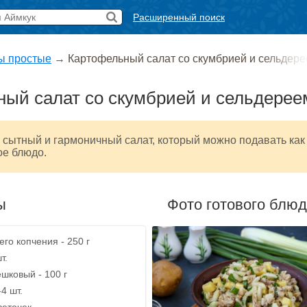
Расширенный поиск
ы простые
→
Картофельный салат со скумбрией и сельдер
ый салат со скумбрией и сельдерее
 сытный и гармоничный салат, который можно подавать как
ое блюдо.
ы
Фото готового блю
его копчения - 250 г
т.
шковый - 100 г
4 шт.
веточек