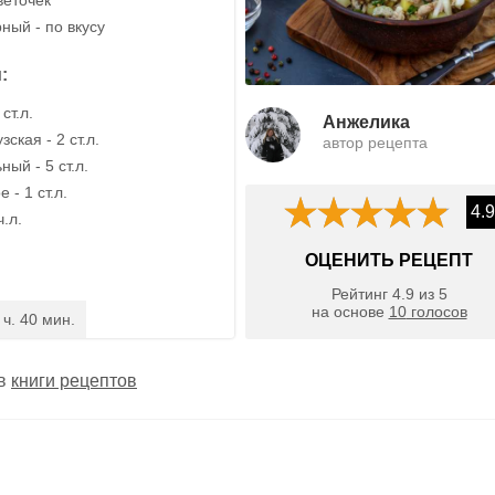
ный - по вкусу
:
ст.л.
Анжелика
ская - 2 ст.л.
автор рецепта
ый - 5 ст.л.
 - 1 ст.л.
4.9
ч.л.
ОЦЕНИТЬ РЕЦЕПТ
Рейтинг
4.9
из
5
на основе
10
голосов
 ч. 40 мин.
 в
книги рецептов