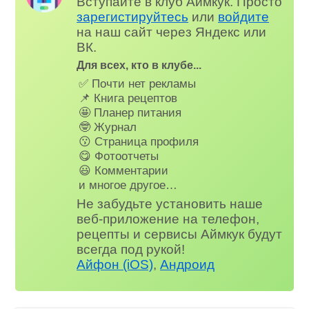
Вступайте в клуб Аймкук. Просто
зарегистируйтесь
или
войдите
на наш сайт через Яндекс или
ВК.
Для всех, кто в клубе...
✅ Почти нет рекламы
📌 Книга рецептов
🤩 Планер питания
🤓 Журнал
😗 Страница профиля
😋 Фотоотчеты
😃 Комментарии
и многое другое…
Не забудьте установить наше
веб-приложение на телефон,
рецепты и сервисы Аймкук будут
всегда под рукой!
Айфон (iOS)
,
Андроид