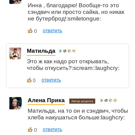
Инна , благодарю! Вообще-то это
сэндвич или просто сайка, но никак
не бутерброд!:smiletongue:
0
ответить
Матильда
Это ж как надо рот открывать,
чтобы откусить?:scream::laughcry:
ответить
0
Алена Прика
Автор рецепта
Матильда, на то он и сэндвич, чтобы
хлеба накушаться больше:laughcry:
0
ответить