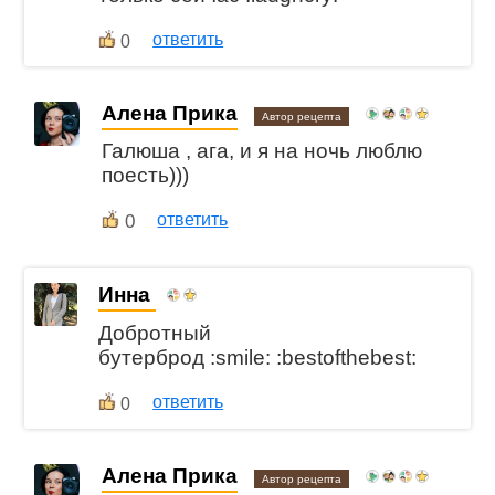
ответить
0
Алена Прика
Автор рецепта
Галюша , ага, и я на ночь люблю
поесть)))
0
ответить
Инна
Добротный
бутерброд :smile: :bestofthebest:
ответить
0
Алена Прика
Автор рецепта