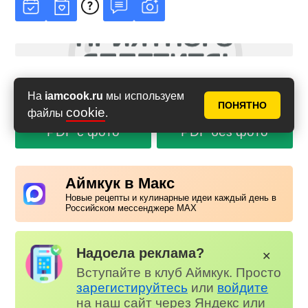
Сообщить об ошибке в рецепте
На
iamcook.ru
мы используем
ПОНЯТНО
cookie
файлы
.
PDF с фото
PDF без фото
Аймкук в Макс
Новые рецепты и кулинарные идеи каждый день в
Российском мессенджере MAX
Надоела реклама?
✕
Вступайте в клуб Аймкук. Просто
зарегистируйтесь
или
войдите
на наш сайт через Яндекс или