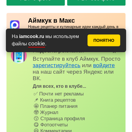
Аймкук в Макс
Новые рецепты и кулинарные идеи каждый день в
Российском мессенджере MAX
На
iamcook.ru
мы используем
ПОНЯТНО
cookie
файлы
.
Надоела реклама?
✕
Вступайте в клуб Аймкук. Просто
зарегистируйтесь
или
войдите
на наш сайт через Яндекс или
ВК.
Для всех, кто в клубе...
✅ Почти нет рекламы
📌 Книга рецептов
🤩 Планер питания
🤓 Журнал
😗 Страница профиля
😋 Фотоотчеты
😃 Комментарии