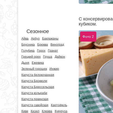
С консервирова
кубиком.
Сезонное
Фото 2
Айва
Арбуз
Баклажаны
Брусника
Брюква
Виноград
Голубика
Горох
Гранат
Грецкий орех
Груша
Дайкон
Дыня
Ежевика
Зеленый горошек
Инжир
Капуста белокочанная
Капуста Брокколи
Капуста Брюссельская
Капуста кольраби
Капуста пекинская
Капуста савойская
Картофель
Киви
Кизил
Клюква
Кукуруза