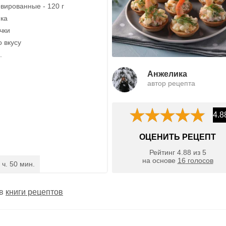
вированные - 120 г
ика
очки
о вкусу
.
Анжелика
автор рецепта
4.8
ОЦЕНИТЬ РЕЦЕПТ
Рейтинг
4.88
из
5
на основе
16
голосов
 ч. 50 мин.
 в
книги рецептов