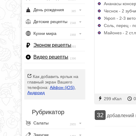
Ананасы консер
День рождения
Чеснок - 2 зубч
385
Укроп - 2-3 вет
Детские рецепты
1548
Соль, перец - п
Майонез - 2 ст.л
Кухни мира
1968
Эконом рецепты
393
Видео рецепты
1396
Как добавить ярлык на
главный экран Вашего
телефона:
Айфон (iOS)
,
Андроид
299 кКал
0
Рубрикатор
32
добавлений
Салаты
2955
Закуски