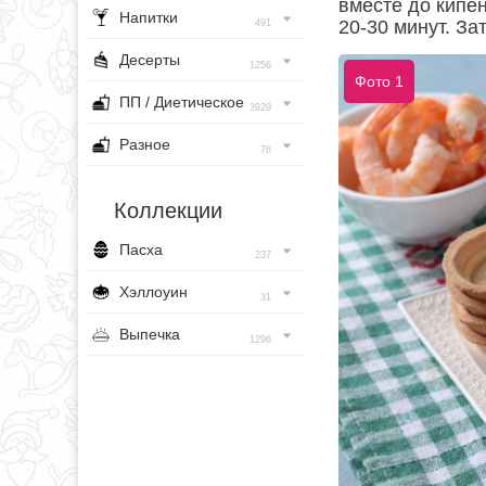
вместе до кипен
Напитки
20-30 минут. За
491
Десерты
1256
Фото 1
ПП / Диетическое
3929
Разное
76
Коллекции
Пасха
237
Хэллоуин
31
Выпечка
1296