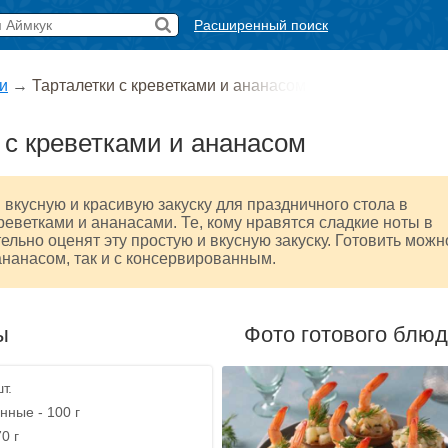
Расширенный поиск
и
→
Тарталетки с креветками и ананасом
 с креветками и ананасом
вкусную и красивую закуску для праздничного стола в
креветками и ананасами. Те, кому нравятся сладкие ноты в
тельно оценят эту простую и вкусную закуску. Готовить можн
ананасом, так и с консервированным.
ы
Фото готового блю
т.
ные - 100 г
0 г