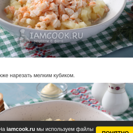
кже нарезать мелким кубиком.
На
iamcook.ru
мы используем файлы
ПОНЯТНО