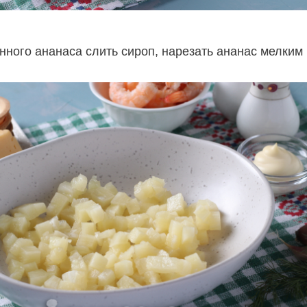
нного ананаса слить сироп, нарезать ананас мелким