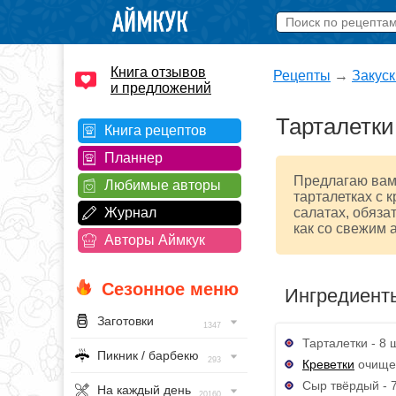
Книга отзывов
Рецепты
→
Закуск
и предложений
Тарталетки
Книга рецептов
Планнер
Предлагаю вам 
Любимые авторы
тарталетках с 
Журнал
салатах, обяза
как со свежим 
Авторы Аймкук
Сезонное меню
Ингредиент
Заготовки
1347
Тарталетки - 8 ш
Пикник / барбекю
293
Креветки
очищен
Сыр твёрдый - 7
На каждый день
20160