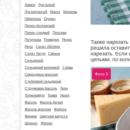
Лимон
Лук порей
Лук репчатый
Манго
Морковь
Облепиха
Огурец
Перец болгарский
Перец сладкий
Персики
Петрушка
Помидор
Редис
Также нарезать 
Репа
Салат Айсберг
решила оставит
нарезать. Если 
Салат Латук
Свекла
целыми, по коли
Сельдерей
Сельдерей корневой
Слива
Фото 3
Смородина красная
Стеблевой сельдерей
Стручковая фасоль
Терн
Топинамбур
Тыква
Укроп
Фасоль
Фасоль белая
Фасоль красная
Фейхоа
Финики
Цветная капуста
Шпинат
Яблоко