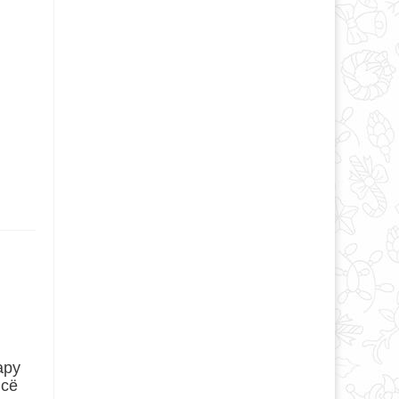
ару
всё