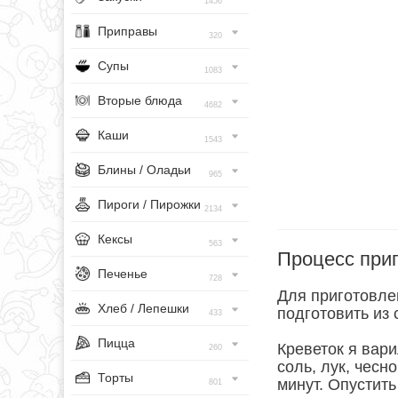
1456
Приправы
320
Супы
1083
Вторые блюда
4682
Каши
1543
Блины / Оладьи
965
Пироги / Пирожки
2134
Кексы
563
Процесс при
Печенье
728
Для приготовлен
Хлеб / Лепешки
подготовить из
433
Пицца
Креветок я вари
260
соль, лук, чесн
Торты
минут. Опустить
801