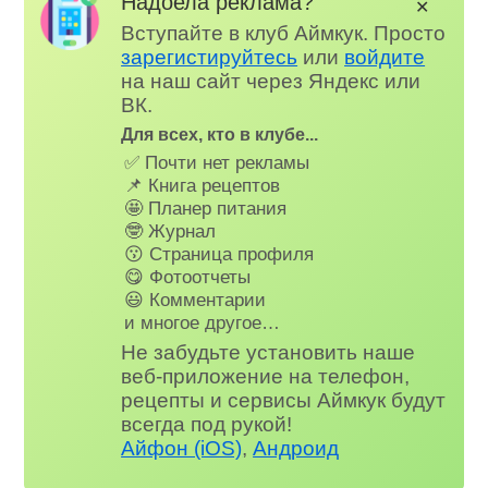
Надоела реклама?
✕
Вступайте в клуб Аймкук. Просто
зарегистируйтесь
или
войдите
на наш сайт через Яндекс или
ВК.
Для всех, кто в клубе...
✅ Почти нет рекламы
📌 Книга рецептов
🤩 Планер питания
🤓 Журнал
😗 Страница профиля
😋 Фотоотчеты
😃 Комментарии
и многое другое…
Не забудьте установить наше
веб-приложение на телефон,
рецепты и сервисы Аймкук будут
всегда под рукой!
Айфон (iOS)
,
Андроид