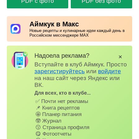
PDF с фото
PDF без фото
Аймкук в Макс
Новые рецепты и кулинарные идеи каждый день в
Российском мессенджере MAX
Надоела реклама?
✕
Вступайте в клуб Аймкук. Просто
зарегистируйтесь
или
войдите
на наш сайт через Яндекс или
ВК.
Для всех, кто в клубе...
✅ Почти нет рекламы
📌 Книга рецептов
🤩 Планер питания
🤓 Журнал
😗 Страница профиля
😋 Фотоотчеты