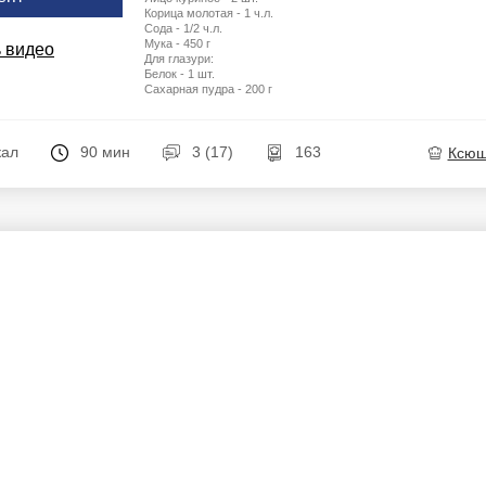
Корица молотая - 1 ч.л.
Сода - 1/2 ч.л.
Мука - 450 г
 видео
Для глазури:
Белок - 1 шт.
Сахарная пудра - 200 г
кал
90 мин
3 (17)
163
Ксю