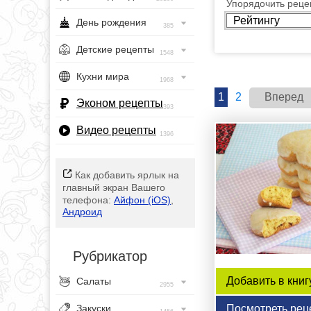
Упорядочить рецеп
День рождения
385
Детские рецепты
1548
Кухни мира
1968
1
2
Вперед
Эконом рецепты
393
Видео рецепты
1396
Как добавить ярлык на
главный экран Вашего
телефона:
Айфон (iOS)
,
Андроид
Рубрикатор
Добавить в книг
Салаты
2955
Посмотреть рец
Закуски