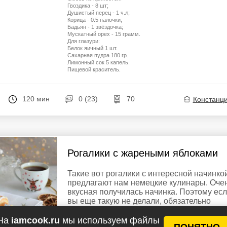
Гвоздика - 8 шт;
Душистый перец - 1 ч.л;
Корица - 0.5 палочки;
Бадьян - 1 звёздочка;
Мускатный орех - 15 грамм.
Для глазури:
Белок яичный 1 шт.
Сахарная пудра 180 гр.
Лимонный сок 5 капель.
Пищевой краситель.
120 мин
0 (23)
70
Констанц
Рогалики с жареными яблоками
Такие вот рогалики с интересной начинко
предлагают нам немецкие кулинары. Оче
вкусная получилась начинка. Поэтому ес
вы еще такую не делали, обязательно
попробуйте. Рецепт делала для журнала
"Домашний ресторан". Итак, ...
На
iamcook.ru
мы используем файлы
ПОНЯТНО