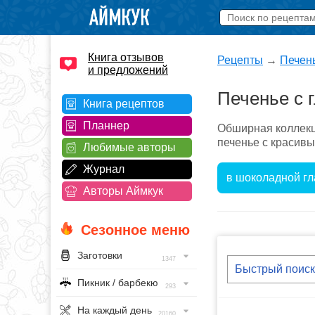
Книга отзывов
Рецепты
→
Печен
и предложений
Печенье с 
Книга рецептов
Планнер
Обширная коллекци
печенье с красивы
Любимые авторы
Журнал
в шоколадной гл
Авторы Аймкук
Сезонное меню
Заготовки
1347
Пикник / барбекю
293
На каждый день
20160