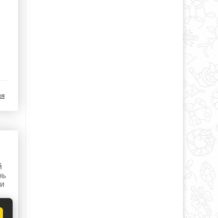
ия
й
нь
ли