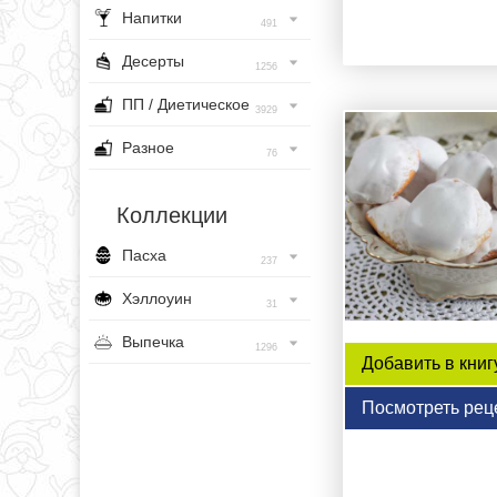
Напитки
491
Десерты
1256
ПП / Диетическое
3929
Разное
76
Коллекции
Пасха
237
Хэллоуин
31
Выпечка
1296
Добавить в книг
Посмотреть рец