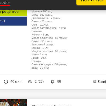
.
cookie
Ингредиенты
Тесто
у рецептов
Молоко - 200 мл;
Мука - 350 грамм;
Дрожжи сухие - 7 грамм;
епт
Сахар - 25 грамм;
Соль - 1/2 ч.л;
Масло растительное - 4 ст.л.
Начинка
Яблоки - 3 шт;
Масло сливочное - 50 грамм;
Сахар - 50 грамм;
Ванильный сахар;
Корица - 1ч.л;
Миндаль колотый - 50 грамм;
Мука - 1 ст.л;
Ликер - 1ч.л.
Глазурь
Сахарная пудра - 100 грамм;
Вода - 2-3 ст.л.
40 мин
2 (23)
88
Eseni