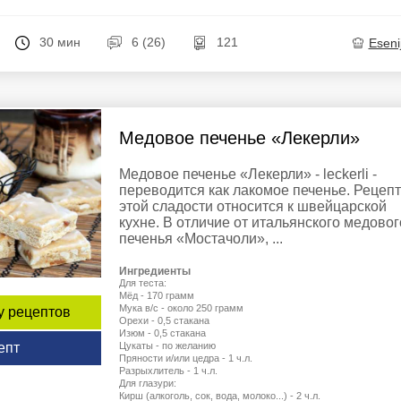
30 мин
6 (26)
121
Eseni
Медовое печенье «Лекерли»
Медовое печенье «Лекерли» - leckerli -
переводится как лакомое печенье. Рецепт
этой сладости относится к швейцарской
кухне. В отличие от итальянского медовог
печенья «Мостачоли», ...
Ингредиенты
Для теста:
Мёд - 170 грамм
Мука в/с - около 250 грамм
у рецептов
Орехи - 0,5 стакана
Изюм - 0,5 стакана
епт
Цукаты - по желанию
Пряности и/или цедра - 1 ч.л.
Разрыхлитель - 1 ч.л.
Для глазури:
Кирш (алкоголь, сок, вода, молоко...) - 2 ч.л.