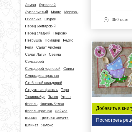
Лимон
Лук порей
Лук репчатый
Манго
Морковь
Облепиха
Огурец
350 ккал
Перец болгарский
Перец сладкий
Персики
Петрушка
Помидор
Редис
Репа
Салат Айсберг
Салат Латук
Свекла
Сельдерей
Сельдерей корневой
Слива
Смородина красная
Стеблевой сельдерей
Стручковая фасоль
Терн
Топинамбур
Тыква
Укроп
Фасоль
Фасоль белая
Добавить в книг
Фасоль красная
Фейхоа
Финики
Цветная капуста
Посмотреть рец
Шпинат
Яблоко