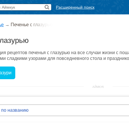
Расширенный поиск
ье
→
Печенье с глазурью
глазурью
я рецептов печенья с глазурью на все случаи жизни с по
ми сладкими узорами для повседневного стола и праздников
азури
АЙМКУК