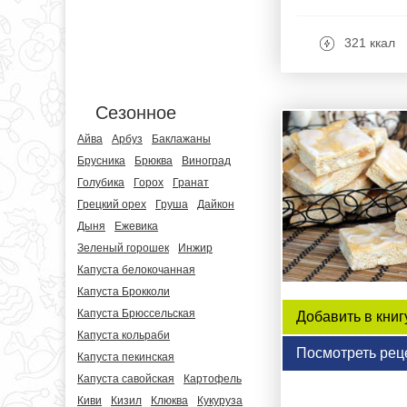
321 ккал
Сезонное
Айва
Арбуз
Баклажаны
Брусника
Брюква
Виноград
Голубика
Горох
Гранат
Грецкий орех
Груша
Дайкон
Дыня
Ежевика
Зеленый горошек
Инжир
Капуста белокочанная
Капуста Брокколи
Капуста Брюссельская
Добавить в книг
Капуста кольраби
Посмотреть рец
Капуста пекинская
Капуста савойская
Картофель
Киви
Кизил
Клюква
Кукуруза