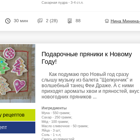
Сахарная пудра - 3-4 ст.л.
30 мин
2 (28)
88
Нина Минина
Подарочные пряники к Новому
Году!
Как подумаю про Новый год сразу
слышу музыку из балета "Щелкунчик" и
волшебный танец Феи Драже. А с ними
приходят ароматы хвои и пряностей, вкус
новогодних пряников ...
Ингредиенты
Мука - 550 грамм;
у рецептов
Сахар - 250 грамм;
Мёд - 100 грамм;
Масло сливочное - 50 грамм;
епт
Яйца - 3 шт;
Соль - 1 ч.л;
Смесь из пряностей: