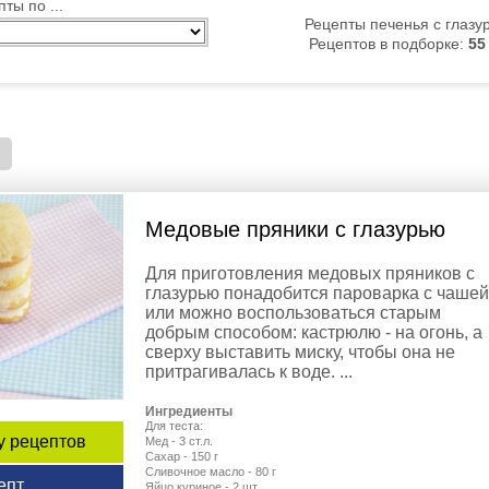
ты по ...
Рецепты печенья с глазу
Рецептов в подборке:
55
Медовые пряники с глазурью
Для приготовления медовых пряников с
глазурью понадобится пароварка с чашей
или можно воспользоваться старым
добрым способом: кастрюлю - на огонь, а
сверху выставить миску, чтобы она не
притрагивалась к воде. ...
Ингредиенты
Для теста:
у рецептов
Мед - 3 ст.л.
Сахар - 150 г
Сливочное масло - 80 г
епт
Яйцо куриное - 2 шт.