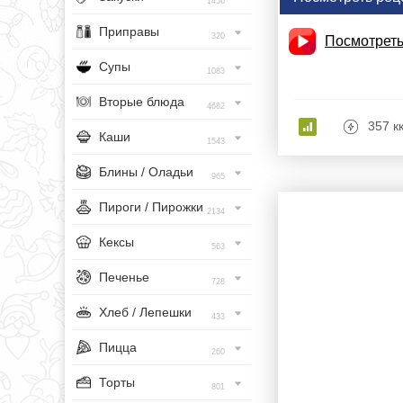
1456
Приправы
320
Посмотреть
Супы
1083
Вторые блюда
4682
357 к
Каши
1543
Блины / Оладьи
965
Пироги / Пирожки
2134
Кексы
563
Печенье
728
Хлеб / Лепешки
433
Пицца
260
Торты
801