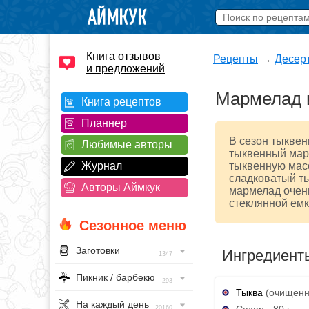
Книга отзывов
Рецепты
→
Десер
и предложений
Мармелад и
Книга рецептов
Планнер
В сезон тыквен
Любимые авторы
тыквенный мар
Журнал
тыквенную мас
сладковатый ты
Авторы Аймкук
мармелад очень
стеклянной емк
Сезонное меню
Заготовки
Ингредиент
1347
Пикник / барбекю
293
Тыква
(очищенна
На каждый день
Сахар - 80 г
20160