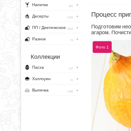
Напитки
491
Процесс при
Десерты
1256
Подготовим нео
ПП / Диетическое
3929
агаром. Почист
Разное
76
Фото 1
Коллекции
Пасха
237
Хэллоуин
31
Выпечка
1296