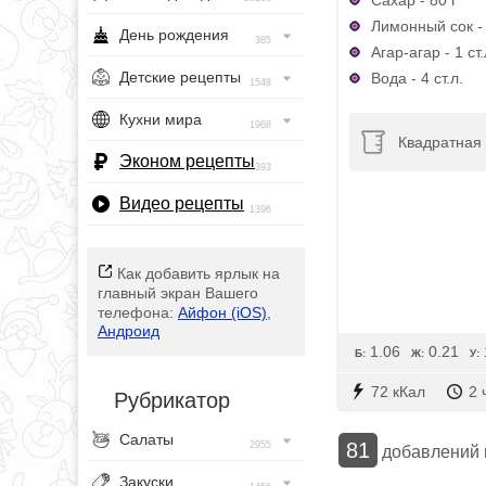
Лимонный сок -
День рождения
385
Агар-агар - 1 ст.
Детские рецепты
Вода - 4 ст.л.
1548
Кухни мира
1968
Квадратная
Эконом рецепты
393
Видео рецепты
1396
Как добавить ярлык на
главный экран Вашего
телефона:
Айфон (iOS)
,
Андроид
1.06
0.21
Б:
Ж:
У:
72 кКал
2 
Рубрикатор
Салаты
81
2955
добавлений
Закуски