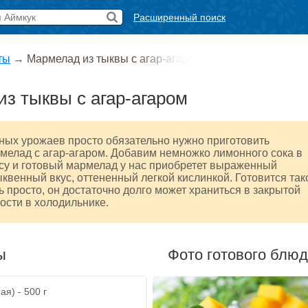
Расширенный поиск
ты
→
Мармелад из тыквы с агар-агаро
з тыквы с агар-агаром
ных урожаев просто обязательно нужно приготовить
мелад с агар-агаром. Добавим немножко лимонного сока в
су и готовый мармелад у нас приобретет выраженный
квенный вкус, оттененный легкой кислинкой. Готовится так
 просто, он достаточно долго может храниться в закрытой
ости в холодильнике.
ы
Фото готового блю
я) - 500 г