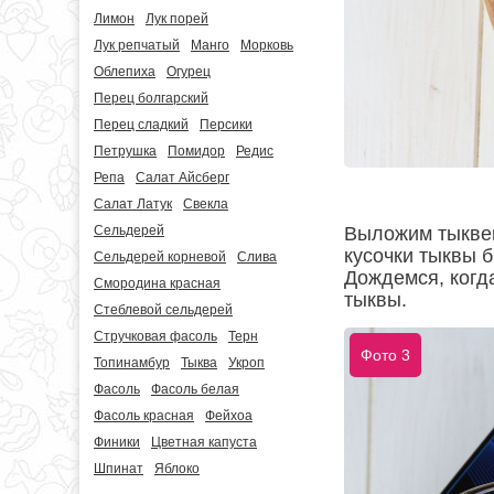
Лимон
Лук порей
Лук репчатый
Манго
Морковь
Облепиха
Огурец
Перец болгарский
Перец сладкий
Персики
Петрушка
Помидор
Редис
Репа
Салат Айсберг
Салат Латук
Свекла
Сельдерей
Выложим тыквен
кусочки тыквы 
Сельдерей корневой
Слива
Дождемся, когда
Смородина красная
тыквы.
Стеблевой сельдерей
Стручковая фасоль
Терн
Фото 3
Топинамбур
Тыква
Укроп
Фасоль
Фасоль белая
Фасоль красная
Фейхоа
Финики
Цветная капуста
Шпинат
Яблоко