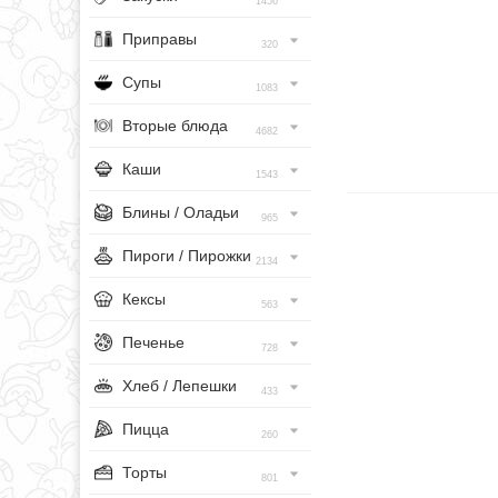
1456
Приправы
320
Супы
1083
Вторые блюда
4682
Каши
1543
Блины / Оладьи
965
Пироги / Пирожки
2134
Кексы
563
Печенье
728
Хлеб / Лепешки
433
Пицца
260
Торты
801