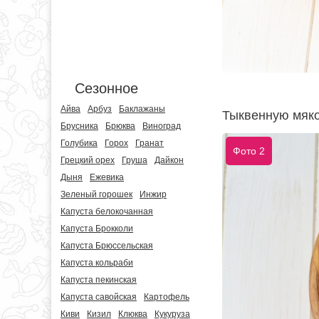
Сезонное
Айва
Арбуз
Баклажаны
Тыквенную мяко
Брусника
Брюква
Виноград
Голубика
Горох
Гранат
Фото 2
Грецкий орех
Груша
Дайкон
Дыня
Ежевика
Зеленый горошек
Инжир
Капуста белокочанная
Капуста Брокколи
Капуста Брюссельская
Капуста кольраби
Капуста пекинская
Капуста савойская
Картофель
Киви
Кизил
Клюква
Кукуруза