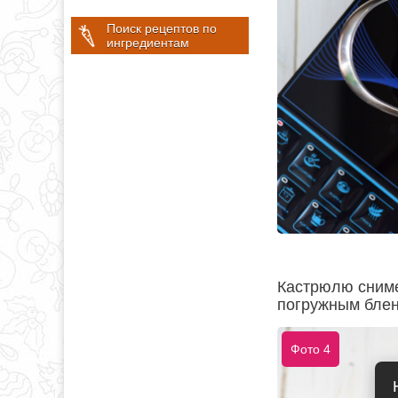
Поиск рецептов по
ингредиентам
Кастрюлю сниме
погружным блен
Фото 4