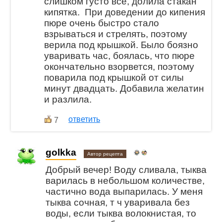
слишком густо всё, долила стакан
кипятка. При доведении до кипения
пюре очень быстро стало
взрываться и стрелять, поэтому
верила под крышкой. Было боязно
уваривать час, боялась, что пюре
окончательно взорвется, поэтому
поварила под крышкой от силы
минут двадцать. Добавила желатин
и разлила.
ответить
7
golkka
Автор рецепта
Добрый вечер! Воду сливала, тыква
варилась в небольшом количестве,
частично вода выпарилась. У меня
тыква сочная, т ч уваривала без
воды, если тыква волокнистая, то