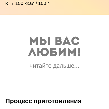
К
→
150
кКал / 100 г
Процесс приготовления