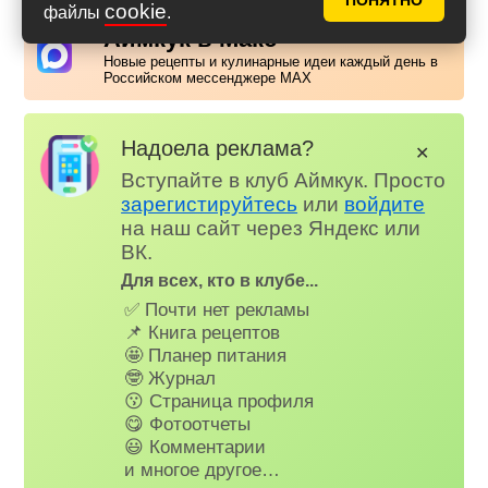
ПОНЯТНО
cookie
файлы
.
Аймкук в Макс
Новые рецепты и кулинарные идеи каждый день в
Российском мессенджере MAX
Надоела реклама?
✕
Вступайте в клуб Аймкук. Просто
зарегистируйтесь
или
войдите
на наш сайт через Яндекс или
ВК.
Для всех, кто в клубе...
✅ Почти нет рекламы
📌 Книга рецептов
🤩 Планер питания
🤓 Журнал
😗 Страница профиля
😋 Фотоотчеты
😃 Комментарии
и многое другое…