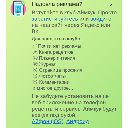
Надоела реклама?
✕
Вступайте в клуб Аймкук. Просто
зарегистируйтесь
или
войдите
на наш сайт через Яндекс или
ВК.
Для всех, кто в клубе...
✅ Почти нет рекламы
📌 Книга рецептов
🤩 Планер питания
🤓 Журнал
😗 Страница профиля
😋 Фотоотчеты
😃 Комментарии
и многое другое…
Не забудьте установить наше
веб-приложение на телефон,
рецепты и сервисы Аймкук будут
всегда под рукой!
Айфон (iOS)
,
Андроид