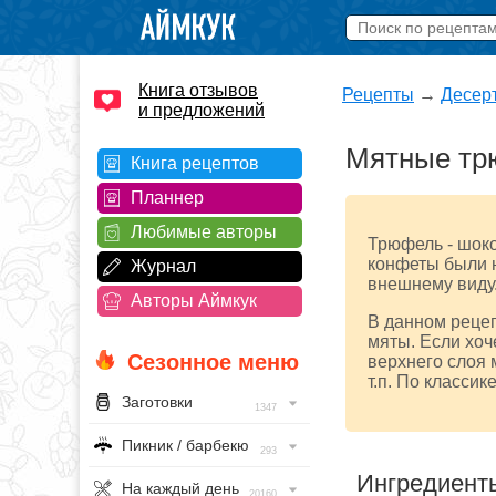
Книга отзывов
Рецепты
→
Десер
и предложений
Мятные т
Книга рецептов
Планнер
Любимые авторы
Трюфель - шоко
конфеты были н
Журнал
внешнему виду
Авторы Аймкук
В данном реце
мяты. Если хоч
Сезонное меню
верхнего слоя 
т.п. По класси
Заготовки
1347
Пикник / барбекю
293
Ингредиент
На каждый день
20160