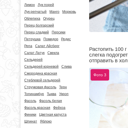
Лимон
Лук порей
Лук репчатый
Манго
Морковь
Облепиха
Огурец
Перец болгарский
Перец сладкий
Персики
Петрушка
Помидор
Редис
Репа
Салат Айсберг
Растопить 100 
Салат Латук
Свекла
слегка подогре
Сельдерей
отправить в хол
Сельдерей корневой
Слива
Смородина красная
Фото 3
Стеблевой сельдерей
Стручковая фасоль
Терн
Топинамбур
Тыква
Укроп
Фасоль
Фасоль белая
Фасоль красная
Фейхоа
Финики
Цветная капуста
Шпинат
Яблоко