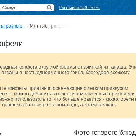
Расширенный поиск
ты разные
→
Мятные трюфели
рюфели
ладная конфета округлой формы с начинкой из ганаша. Эт
азваны в честь одноименного гриба, благодаря схожему
.
пте конфеты приятные, освежающие с легким привкусом
ется – можно добавить в начинку измельченные орехи и для
можно использовать то, что больше нравится - какао, орехи 
ке трюфель обкатывают в шоколаде, а затем в какао.
ы
Фото готового блю