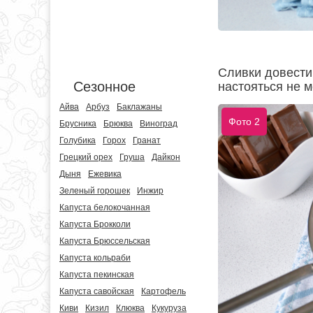
Сливки довести
Сезонное
настояться не м
Айва
Арбуз
Баклажаны
Фото 2
Брусника
Брюква
Виноград
Голубика
Горох
Гранат
Грецкий орех
Груша
Дайкон
Дыня
Ежевика
Зеленый горошек
Инжир
Капуста белокочанная
Капуста Брокколи
Капуста Брюссельская
Капуста кольраби
Капуста пекинская
Капуста савойская
Картофель
Киви
Кизил
Клюква
Кукуруза