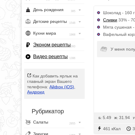
День рождения
385
Шоколад - 160 г
Сливки
33% - 7
Детские рецепты
1548
Мята сушеная - 
Кухни мира
Вафельный корж
1968
Эконом рецепты
393
У меня полу
Видео рецепты
1396
Как добавить ярлык на
главный экран Вашего
телефона:
Айфон (iOS)
,
Андроид
Рубрикатор
5.49
31.94
Б:
Ж:
У
Салаты
2955
461 кКал
3
Закуски