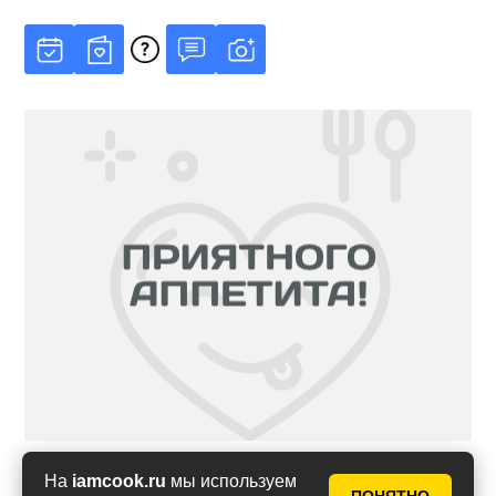
На
iamcook.ru
мы используем