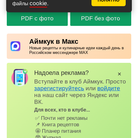
ПОНЯТНО
Сообщить об ошибке в рецепте
cookie
файлы
.
PDF с фото
PDF без фото
Аймкук в Макс
Новые рецепты и кулинарные идеи каждый день в
Российском мессенджере MAX
Надоела реклама?
✕
Вступайте в клуб Аймкук. Просто
зарегистируйтесь
или
войдите
на наш сайт через Яндекс или
ВК.
Для всех, кто в клубе...
✅ Почти нет рекламы
📌 Книга рецептов
🤩 Планер питания
🤓 Журнал