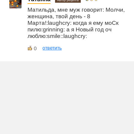
Автор рецепта
Матильда, мне муж говорит: Молчи,
женщина, твой день - 8
Марта!:laughcry: когда я ему моСк
пилю:grinning: а я Новый год оч
люблю:smile::laughcry:
0
ответить