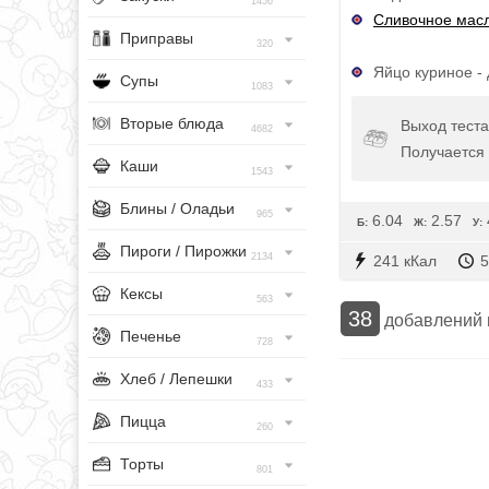
1456
Сливочное мас
Приправы
320
Яйцо куриное -
Супы
1083
Вторые блюда
Выход теста 
4682
Получается
Каши
1543
Блины / Оладьи
965
6.04
2.57
Б:
Ж:
У:
Пироги / Пирожки
2134
241 кКал
5
Кексы
563
38
добавлений
Печенье
728
Хлеб / Лепешки
433
Пицца
260
Торты
801