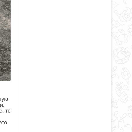
плую
и.
, то
это