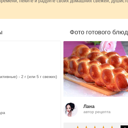
ремени, пеките и радуйте своих домашних свежей, душист
ы
Фото готового блю
ктивные) - 2 г (или 5 г свежих)
Лана
автор рецепта
ара