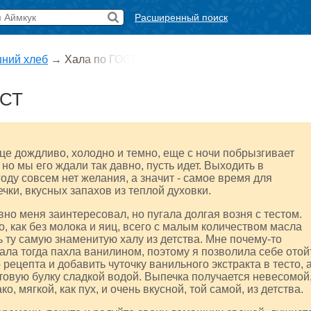
Расширенный поиск
ний хлеб
→
Хала по ГОСТ
ОСТ
це дождливо, холодно и темно, еще с ночи побрызгивает
 но мы его ждали так давно, пусть идет. Выходить в
оду совсем нет желания, а значит - самое время для
ки, вкусных запахов из теплой духовки.
вно меня заинтересовал, но пугала долгая возня с тестом.
, как без молока и яиц, всего с малым количеством масла
 ту самую знаменитую халу из детства. Мне почему-то
хала тогда пахла ванилином, поэтому я позволила себе отой
 рецепта и добавить чуточку ванильного экстракта в тесто, 
товую булку сладкой водой. Выпечка получается невесомой
ако, мягкой, как пух, и очень вкусной, той самой, из детства.