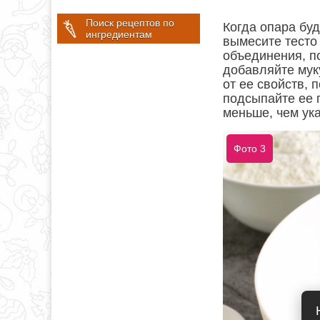
Поиск рецептов по
Когда опара бу
ингредиентам
вымесите тесто 
объединения, по
добавляйте мук
от ее свойств, 
подсыпайте ее 
меньше, чем ука
Фото 3