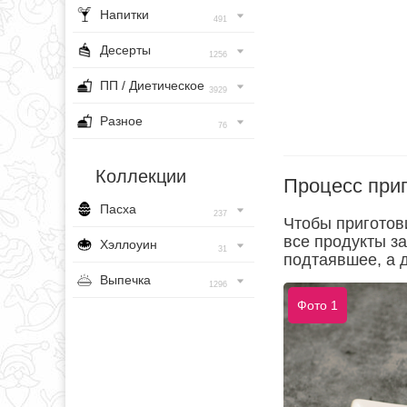
Напитки
491
Десерты
1256
ПП / Диетическое
3929
Разное
76
Коллекции
Процесс при
Пасха
237
Чтобы приготови
все продукты за
Хэллоуин
31
подтаявшее, а 
Выпечка
1296
Фото 1