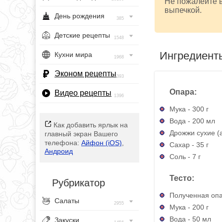
Не пожалейте в
выпечкой.
День рождения
385
Детские рецепты
1548
Ингредиент
Кухни мира
1968
Эконом рецепты
393
Опара:
Видео рецепты
1396
Мука - 300 г
Вода - 200 мл
Как добавить ярлык на
Дрожжи сухие (а
главный экран Вашего
телефона:
Айфон (iOS)
,
Сахар - 35 г
Андроид
Соль - 7 г
Тесто:
Рубрикатор
Полученная оп
Салаты
2955
Мука - 200 г
Вода - 50 мл
Закуски