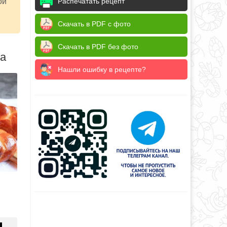
Распечатать рецепт
ой
Скачать в PDF с фото
Скачать в PDF без фото
да
Нашли ошибку в рецепте?