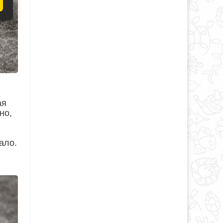
ая
но,
-
ало.