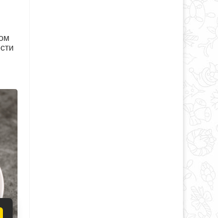
том
ости