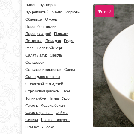
Лимон
Лук порей
Фото 2
Лук репчатый
Манго
Морковь
Облепиха
Огурец
Перец болгарский
Перец сладкий
Персики
Петрушка
Помидор
Редис
Репа
Салат Айсберг
Салат Латук
Свекла
Сельдерей
Сельдерей корневой
Слива
Смородина красная
Стеблевой сельдерей
Стручковая фасоль
Терн
Топинамбур
Тыква
Укроп
Фасоль
Фасоль белая
Фасоль красная
Фейхоа
Финики
Цветная капуста
Шпинат
Яблоко