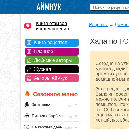
Книга отзывов
Рецепты
→
Домаш
и предложений
Хала по Г
Книга рецептов
Планнер
Любимые авторы
Сегодня на ули
мелкий дождик,
Журнал
промозглую пог
Авторы Аймкук
домашней выпеч
Этот рецепт да
Сезонное меню
Было интересно
можно получить
помнится, что 
Заготовки
1347
от ГОСТовского
еще смазать го
Пикник / барбекю
293
легкой, как обл
На каждый день
20160