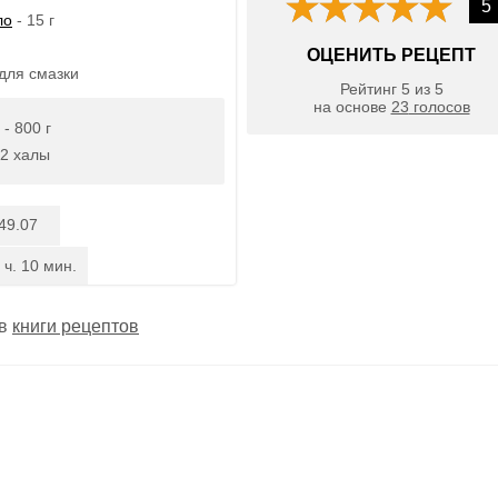
5
ло
- 15 г
ОЦЕНИТЬ РЕЦЕПТ
 для смазки
Рейтинг
5
из
5
на основе
23
голосов
- 800 г
 2 халы
49.07
 ч. 10 мин.
 в
книги рецептов