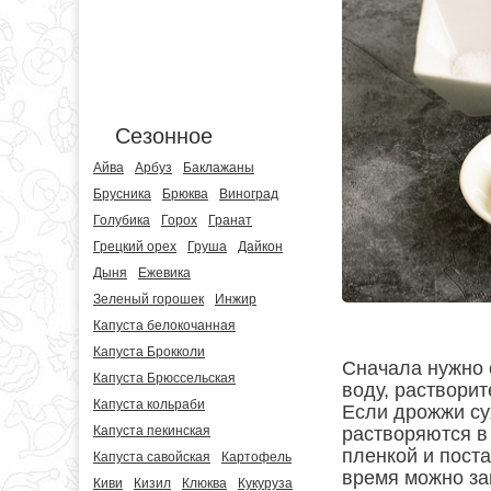
Сезонное
Айва
Арбуз
Баклажаны
Брусника
Брюква
Виноград
Голубика
Горох
Гранат
Грецкий орех
Груша
Дайкон
Дыня
Ежевика
Зеленый горошек
Инжир
Капуста белокочанная
Капуста Брокколи
Сначала нужно с
Капуста Брюссельская
воду, растворит
Капуста кольраби
Если дрожжи су
растворяются в 
Капуста пекинская
пленкой и поста
Капуста савойская
Картофель
время можно за
Киви
Кизил
Клюква
Кукуруза