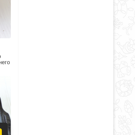
о
него