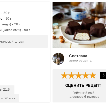
- 30 г
ое
- 30 г
ундук) - 20 г
 (какао 85%) - 90 г
чилось 4 штуки
Светлана
автор рецепта
5
ОЦЕНИТЬ РЕЦЕПТ
21.5
У:
Рейтинг
5
из
5
на основе
6
голосов
 ч. 20 мин.