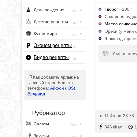
Творог
- 200 г
День рождения
385
Сахарная пудра 
Детские рецепты
Масло сливочн
1548
Орехи (у меня ф
Кухни мира
1968
Шоколад горький
Эконом рецепты
393
У меня полу
Видео рецепты
1396
Как добавить ярлык на
главный экран Вашего
телефона:
Айфон (iOS)
,
Андроид
Рубрикатор
11.45
23.78
Б:
Ж:
Салаты
2955
346 кКал
1
Закуски