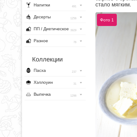
стало мягким.
Напитки
491
Десерты
1256
Фото 1
ПП / Диетическое
3929
Разное
76
Коллекции
Пасха
237
Хэллоуин
31
Выпечка
1296