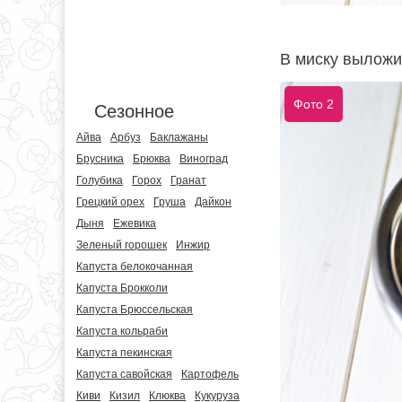
В миску выложи
Фото 2
Сезонное
Айва
Арбуз
Баклажаны
Брусника
Брюква
Виноград
Голубика
Горох
Гранат
Грецкий орех
Груша
Дайкон
Дыня
Ежевика
Зеленый горошек
Инжир
Капуста белокочанная
Капуста Брокколи
Капуста Брюссельская
Капуста кольраби
Капуста пекинская
Капуста савойская
Картофель
Киви
Кизил
Клюква
Кукуруза