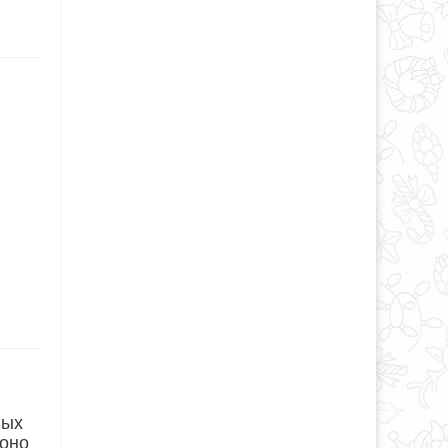
ных
 оно