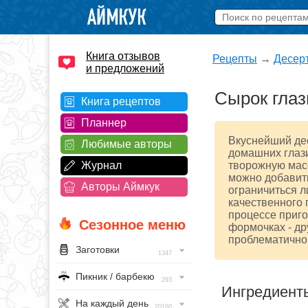
Книга отзывов
Рецепты
→
Десер
и предложений
Сырок глаз
Книга рецептов
Планнер
Вкуснейший дес
Любимые авторы
домашних глаз
Журнал
творожную мас
можно добавить
Авторы Аймкук
ограничиться л
качественного 
процессе приго
Сезонное меню
формочках - др
проблематично
Заготовки
1347
Пикник / барбекю
293
Ингредиент
На каждый день
20160