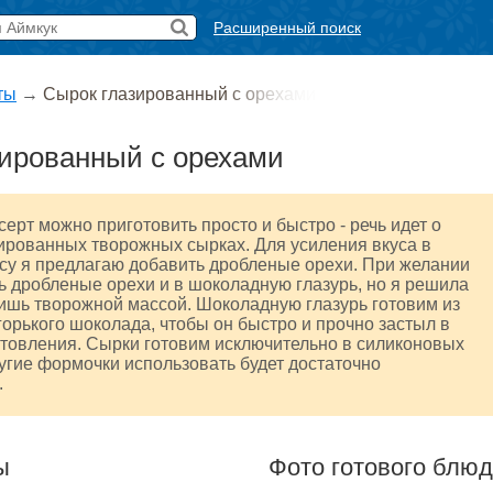
Расширенный поиск
ты
→
Сырок глазированный с орехами
ированный с орехами
ерт можно приготовить просто и быстро - речь идет о
ированных творожных сырках. Для усиления вкуса в
су я предлагаю добавить дробленые орехи. При желании
 дробленые орехи и в шоколадную глазурь, но я решила
ишь творожной массой. Шоколадную глазурь готовим из
горького шоколада, чтобы он быстро и прочно застыл в
товления. Сырки готовим исключительно в силиконовых
угие формочки использовать будет достаточно
.
ы
Фото готового блю