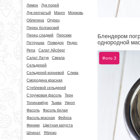
Лимон
Лук порей
Лук репчатый
Манго
Морковь
Облепиха
Огурец
Перец болгарский
Перец сладкий
Персики
Блендером погр
однородной мас
Петрушка
Помидор
Редис
Репа
Салат Айсберг
Салат Латук
Свекла
Фото 3
Сельдерей
Сельдерей корневой
Слива
Смородина красная
Стеблевой сельдерей
Стручковая фасоль
Терн
Топинамбур
Тыква
Укроп
Фасоль
Фасоль белая
Фасоль красная
Фейхоа
Финики
Цветная капуста
Шпинат
Яблоко