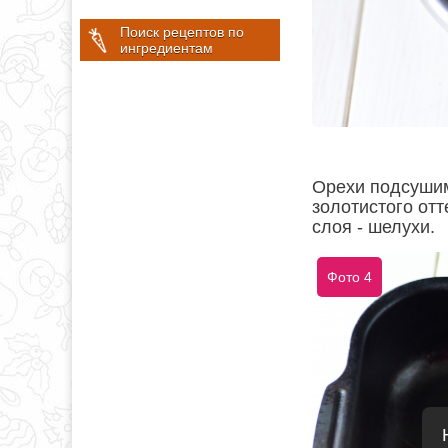
Поиск рецептов по
ингредиентам
Орехи подсушим
золотистого от
слоя - шелухи.
Фото 4