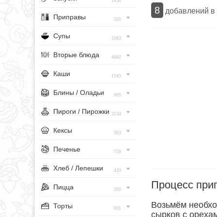
1456
8
добавлений в
Приправы
320
Супы
1083
Вторые блюда
4682
Каши
1543
Блины / Оладьи
965
Пироги / Пирожки
2134
Кексы
563
Печенье
728
Хлеб / Лепешки
433
Процесс при
Пицца
260
Возьмём необхо
Торты
801
сырков с ореха