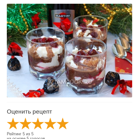
Оценить рецепт
Рейтинг
5
из
5
на основе
5
голосов