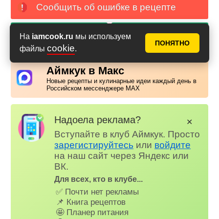
Сообщить об ошибке в рецепте
PDF с фото
PDF без фото
На
iamcook.ru
мы используем
ПОНЯТНО
cookie
файлы
.
Аймкук в Макс
Новые рецепты и кулинарные идеи каждый день в
Российском мессенджере MAX
Надоела реклама?
✕
Вступайте в клуб Аймкук. Просто
зарегистируйтесь
или
войдите
на наш сайт через Яндекс или
ВК.
Для всех, кто в клубе...
✅ Почти нет рекламы
📌 Книга рецептов
🤩 Планер питания