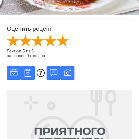
Оценить рецепт
Рейтинг
5
из
5
на основе
9
голосов