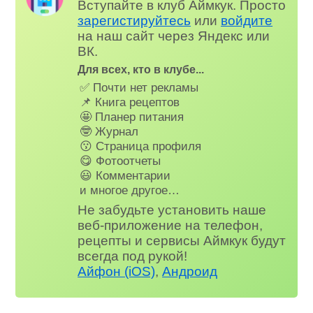
Вступайте в клуб Аймкук. Просто
зарегистируйтесь
или
войдите
на наш сайт через Яндекс или
ВК.
Для всех, кто в клубе...
✅ Почти нет рекламы
📌 Книга рецептов
🤩 Планер питания
🤓 Журнал
😗 Страница профиля
😋 Фотоотчеты
😃 Комментарии
и многое другое…
Не забудьте установить наше
веб-приложение на телефон,
рецепты и сервисы Аймкук будут
всегда под рукой!
Айфон (iOS)
,
Андроид