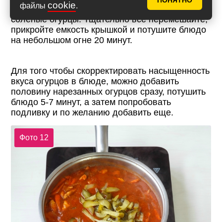
ПОНЯТНО
cookie
файлы
.
Снова доведите все до кипения и добавьте
соленые огурцы. Тщательно все перемешайте,
прикройте емкость крышкой и потушите блюдо
на небольшом огне 20 минут.
Для того чтобы скорректировать насыщенность
вкуса огурцов в блюде, можно добавить
половину нарезанных огурцов сразу, потушить
блюдо 5-7 минут, а затем попробовать
подливку и по желанию добавить еще.
Фото 12