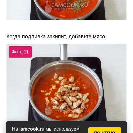
Когда подливка закипит, добавьте мясо.
Фото 11
На
iamcook.ru
мы используем