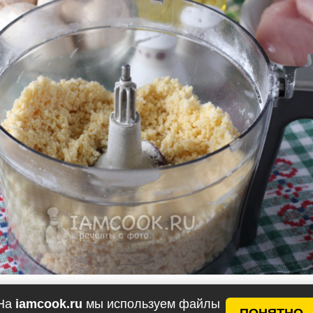
На
iamcook.ru
мы используем файлы
ПОНЯТНО