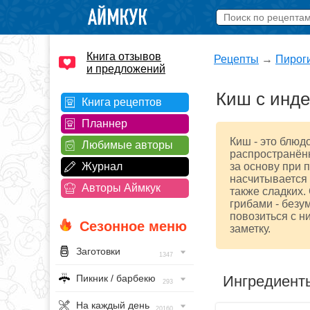
Книга отзывов
Рецепты
→
Пирог
и предложений
Киш с инде
Книга рецептов
Планнер
Киш - это блюд
Любимые авторы
распространённ
Журнал
за основу при 
насчитывается
Авторы Аймкук
также сладких.
грибами - безу
повозиться с ни
Сезонное меню
заметку.
Заготовки
1347
Ингредиент
Пикник / барбекю
293
На каждый день
20160