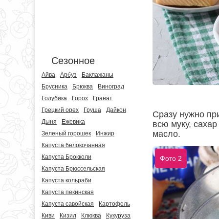
Сезонное
Айва
Арбуз
Баклажаны
Брусника
Брюква
Виноград
Голубика
Горох
Гранат
Грецкий орех
Груша
Дайкон
Сразу нужно при
Дыня
Ежевика
всю муку, сахар
масло.
Зеленый горошек
Инжир
Капуста белокочанная
Капуста Брокколи
Фото 2
Капуста Брюссельская
Капуста кольраби
Капуста пекинская
Капуста савойская
Картофель
Киви
Кизил
Клюква
Кукуруза