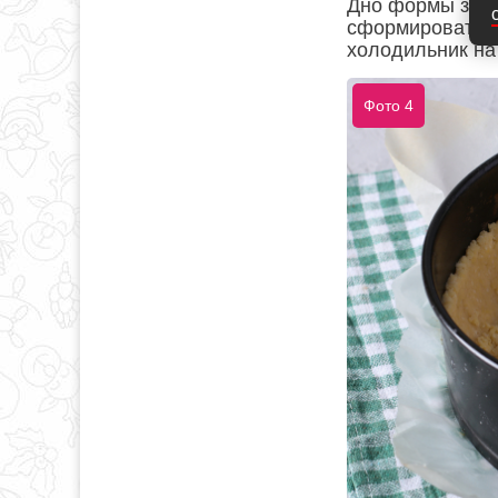
Дно формы заст
сформировать ко
холодильник на 
Фото 4