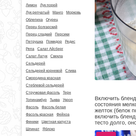
Лимон
Лук порей
Лук репчатый
Манго
Морковь
Облепиха
Огурец
Перец болгарский
Перец сладкий
Персики
Петрушка
Помидор
Редис
Репа
Салат Айсберг
Салат Латук
Свекла
Сельдерей
Сельдерей корневой
Слива
Смородина красная
Стеблевой сельдерей
Стручковая фасоль
Терн
Включить бленд
Топинамбур
Тыква
Укроп
состояния мелко
Фасоль
Фасоль белая
желток (белок п
Фасоль красная
Фейхоа
включить бленде
тесто долго, о
Финики
Цветная капуста
Шпинат
Яблоко