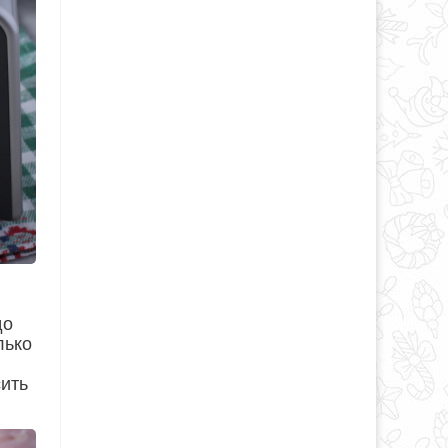
до
лько
сить