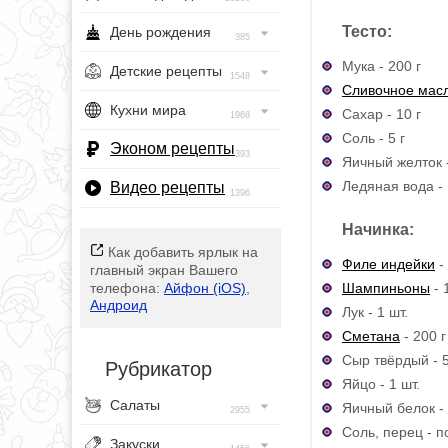
Тесто:
День рождения
385
Мука - 200 г
Детские рецепты
1548
Сливочное мас
Кухни мира
Сахар - 10 г
1968
Соль - 5 г
Эконом рецепты
393
Яичный желток -
Ледяная вода - 1
Видео рецепты
1396
Начинка:
Как добавить ярлык на
Филе индейки
-
главный экран Вашего
Шампиньоны
- 
телефона:
Айфон (iOS)
,
Андроид
Лук - 1 шт.
Сметана
- 200 г
Сыр твёрдый - 5
Рубрикатор
Яйцо - 1 шт.
Салаты
Яичный белок - 
2955
Соль, перец - п
Закуски