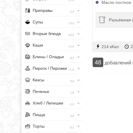
1456
Масло постное 
Приправы
320
Разъёмная 
Супы
1083
Вторые блюда
4682
Каши
214 кКал
2
1543
Блины / Оладьи
965
48
добавлений
Пироги / Пирожки
2134
Кексы
563
Печенье
728
Хлеб / Лепешки
433
Пицца
260
Торты
801