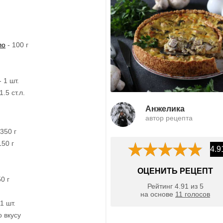
ло
- 100 г
 1 шт.
.5 ст.л.
Анжелика
автор рецепта
 350 г
150 г
4.9
ОЦЕНИТЬ РЕЦЕПТ
0 г
Рейтинг
4.91
из
5
на основе
11
голосов
1 шт.
о вкусу