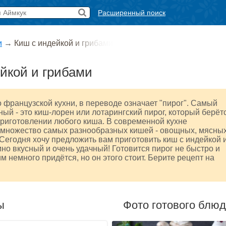
Расширенный поиск
и
→
Киш с индейкой и грибами
йкой и грибами
о французской кухни, в переводе означает "пирог". Самый
ый - это киш-лорен или лотарингский пирог, который берёт
приготовлении любого киша. В современной кухне
 множество самых разнообразных кишей - овощных, мясных
 Сегодня хочу предложить вам приготовить киш с индейкой 
мно вкусный и очень удачный! Готовится пирог не быстро и
м немного придётся, но он этого стоит. Берите рецепт на
ы
Фото готового блю