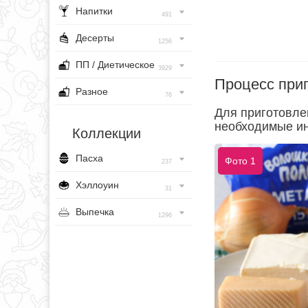
Напитки
491
Десерты
1256
ПП / Диетическое
3929
Процесс при
Разное
76
Для приготовле
необходимые ин
Коллекции
Пасха
Фото 1
237
Хэллоуин
31
Выпечка
1296