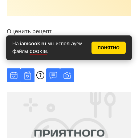
Оценить рецепт
На
iamcook.ru
мы используем
ПОНЯТНО
cookie
файлы
.
Рейтинг
4.83
из
5
на основе
12
голосов