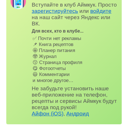
Вступайте в клуб Аймкук. Просто
зарегистируйтесь
или
войдите
на наш сайт через Яндекс или
ВК.
Для всех, кто в клубе...
✅ Почти нет рекламы
📌 Книга рецептов
🤩 Планер питания
🤓 Журнал
😗 Страница профиля
😋 Фотоотчеты
😃 Комментарии
и многое другое…
Не забудьте установить наше
веб-приложение на телефон,
рецепты и сервисы Аймкук будут
всегда под рукой!
Айфон (iOS)
,
Андроид