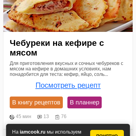
Чебуреки на кефире с
мясом
Для приготовления вкусных и сочных чебуреков с
мясом на кефире в домашних условиях, нам
понадобится для теста: кефир, яйцо, соль...
Посмотреть рецепт
В книгу рецептов
В планнер
45 мин
13
76
На
iamcook.ru
мы используем