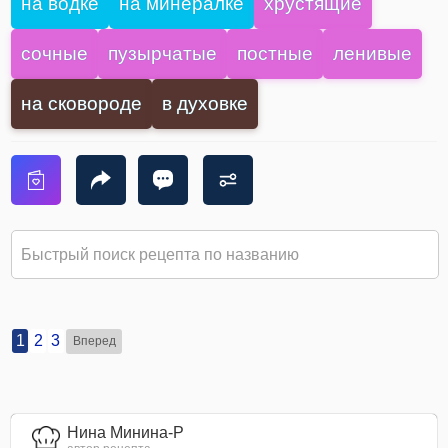
на водке
на минералке
хрустящие
сочные
пузырчатые
постные
ленивые
на сковороде
в духовке
1
2
3
Вперед
Нина Минина-Р