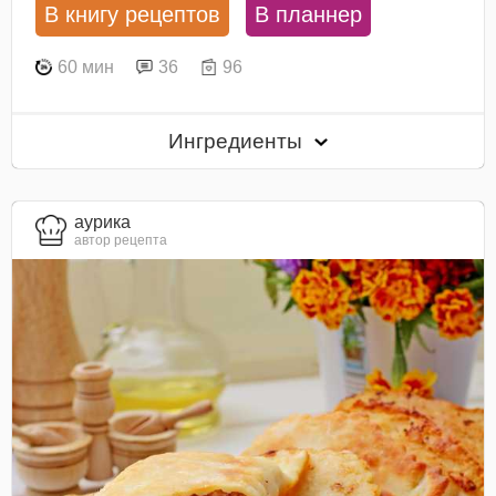
В книгу рецептов
В планнер
60 мин
36
96
Ингредиенты
aурика
автор рецепта