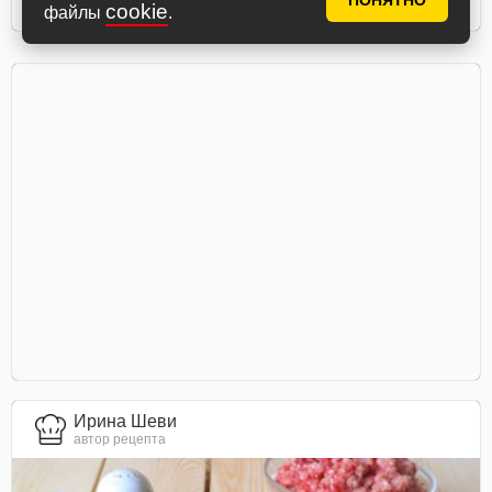
ПОНЯТНО
Ингредиенты
cookie
файлы
.
Ирина Шеви
автор рецепта