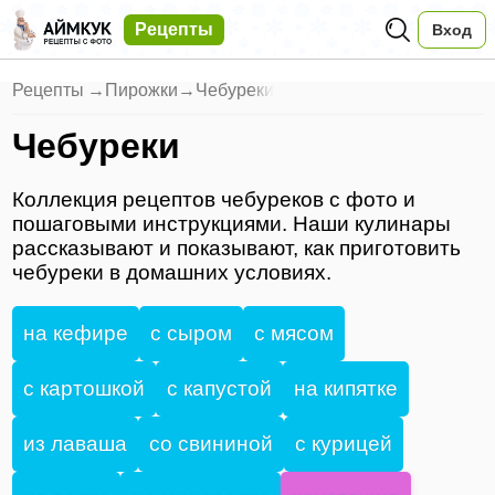
Рецепты
Вход
Рецепты
→
Пирожки
→
Чебуреки
Чебуреки
Коллекция рецептов чебуреков с фото и
пошаговыми инструкциями. Наши кулинары
рассказывают и показывают, как приготовить
чебуреки в домашних условиях.
на кефире
с сыром
с мясом
с картошкой
с капустой
на кипятке
из лаваша
со свининой
с курицей