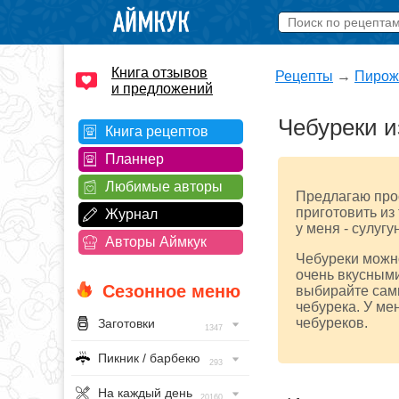
Книга отзывов
Рецепты
→
Пирож
и предложений
Чебуреки и
Книга рецептов
Планнер
Любимые авторы
Предлагаю про
приготовить из
Журнал
у меня - сулугу
Авторы Аймкук
Чебуреки можно
очень вкусными
Сезонное меню
выбирайте сами
чебурека. У ме
чебуреков.
Заготовки
1347
Пикник / барбекю
293
На каждый день
20160