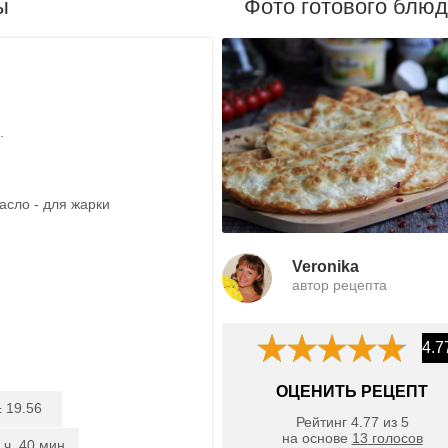
ы
Фото готового блю
.
асло - для жарки
Veronika
автор рецепта
4.7
ОЦЕНИТЬ РЕЦЕПТ
19.56
:
Рейтинг
4.77
из
5
на основе
13
голосов
 ч. 40 мин.