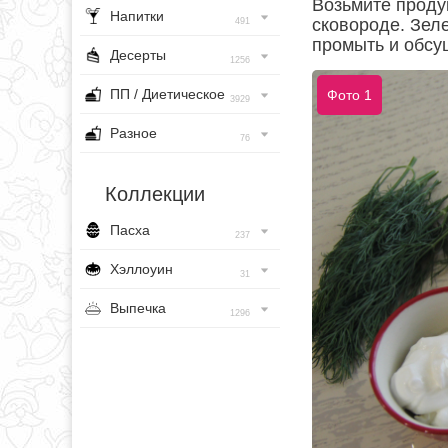
Возьмите проду
Напитки
сковороде. Зеле
491
промыть и обсу
Десерты
1256
ПП / Диетическое
Фото 1
3929
Разное
76
Коллекции
Пасха
237
Хэллоуин
31
Выпечка
1296