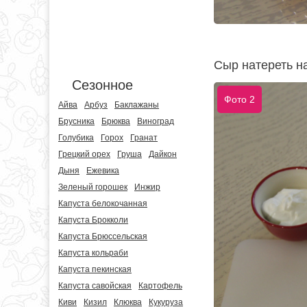
Сыр натереть на
Сезонное
Фото 2
Айва
Арбуз
Баклажаны
Брусника
Брюква
Виноград
Голубика
Горох
Гранат
Грецкий орех
Груша
Дайкон
Дыня
Ежевика
Зеленый горошек
Инжир
Капуста белокочанная
Капуста Брокколи
Капуста Брюссельская
Капуста кольраби
Капуста пекинская
Капуста савойская
Картофель
Киви
Кизил
Клюква
Кукуруза