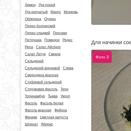
Лимон
Лук порей
Лук репчатый
Манго
Морковь
Облепиха
Огурец
Перец болгарский
Перец сладкий
Персики
Петрушка
Помидор
Редис
Для начинки сое
Репа
Салат Айсберг
Салат Латук
Свекла
Фото 3
Сельдерей
Сельдерей корневой
Слива
Смородина красная
Стеблевой сельдерей
Стручковая фасоль
Терн
Топинамбур
Тыква
Укроп
Фасоль
Фасоль белая
Фасоль красная
Фейхоа
Финики
Цветная капуста
Шпинат
Яблоко