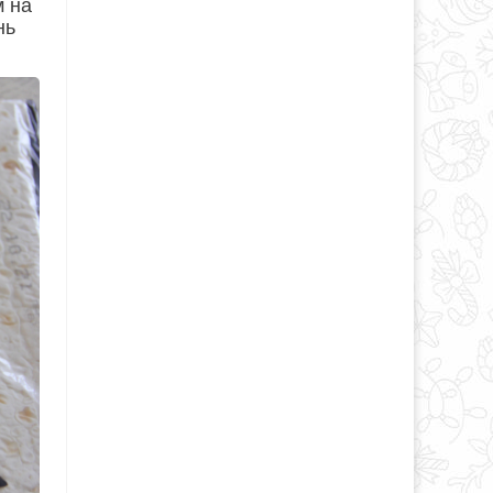
м на
нь