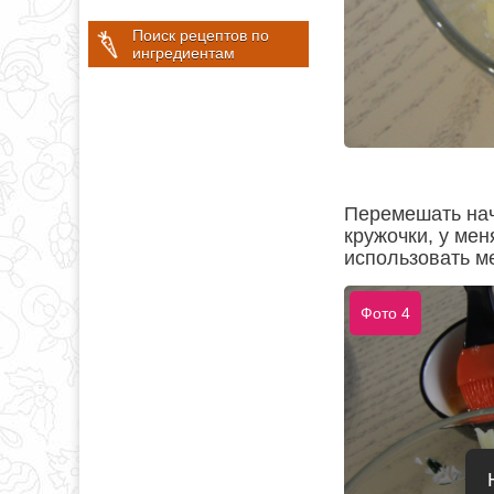
Поиск рецептов по
ингредиентам
Перемешать нач
кружочки, у мен
использовать м
Фото 4