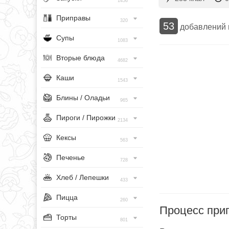
1456
Приправы
320
53
добавлений
Супы
1083
Вторые блюда
4682
Каши
1543
Блины / Оладьи
965
Пироги / Пирожки
2134
Кексы
563
Печенье
728
Хлеб / Лепешки
433
Пицца
260
Процесс при
Торты
801