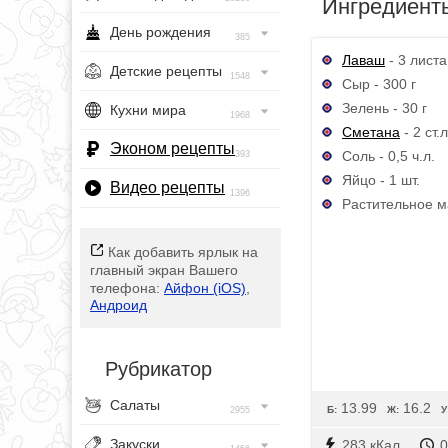
Ингредиент
День рождения
385
Лаваш
- 3 листа
Детские рецепты
1548
Сыр - 300 г
Зелень - 30 г
Кухни мира
1968
Сметана
- 2 ст.л
Эконом рецепты
Соль - 0,5 ч.л.
393
Яйцо - 1 шт.
Видео рецепты
1396
Растительное м
Как добавить ярлык на
главный экран Вашего
телефона:
Айфон (iOS)
,
Андроид
Рубрикатор
Салаты
13.99
16.2
Б:
Ж:
У
2955
Закуски
283 кКал
0