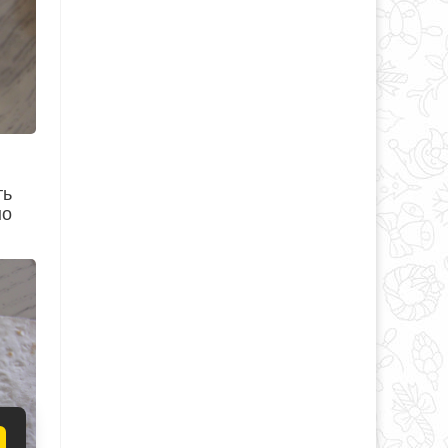
ть
но