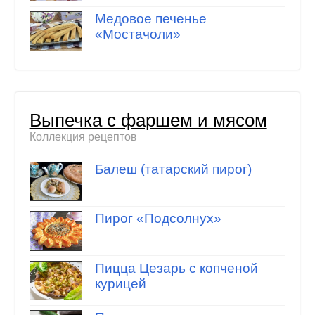
Медовое печенье
«Мостачоли»
Выпечка с фаршем и мясом
Коллекция рецептов
Балеш (татарский пирог)
Пирог «Подсолнух»
Пицца Цезарь с копченой
курицей