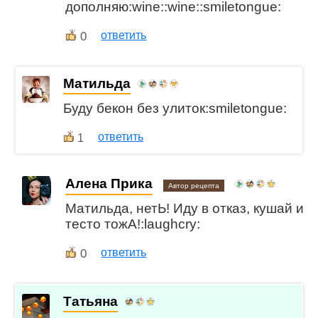
дополняю:wine::wine::smiletongue:
0
ответить
Матильда
Буду бекон без улиток:smiletongue:
ответить
1
Алена Прика
Автор рецепта
Матильда, нетЬ! Иду в отказ, кушай и
тесто тожА!:laughcry:
0
ответить
Татьяна