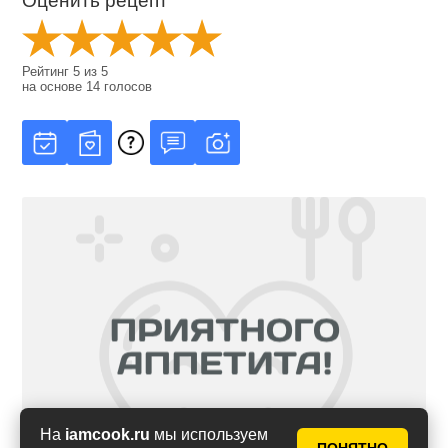
Оценить рецепт
Рейтинг
5
из
5
на основе
14
голосов
На
iamcook.ru
мы используем