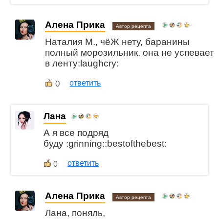
Алена Прика
Автор рецепта
Наталия М., чёЖ нету, баранины
полный морозильник, она не успевает
в ленту:laughcry:
0
ответить
Лана
А я все подряд
буду :grinning::bestofthebest:
ответить
0
Алена Прика
Автор рецепта
Лана, поняль,