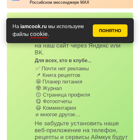
Российском мессенджере MAX
Надоела реклама?
✕
На
iamcook.ru
мы используем
ПОНЯТНО
Вступайте в клуб Аймкук. Просто
cookie
файлы
.
зарегистируйтесь
или
войдите
на наш сайт через Яндекс или
ВК.
Для всех, кто в клубе...
✅ Почти нет рекламы
📌 Книга рецептов
🤩 Планер питания
🤓 Журнал
😗 Страница профиля
😋 Фотоотчеты
😃 Комментарии
и многое другое…
Не забудьте установить наше
веб-приложение на телефон,
рецепты и сервисы Аймкук будут