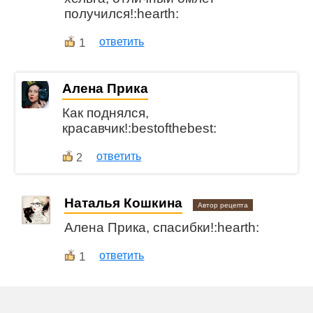
получился!:hearth:
1
ответить
Алена Прика
Как поднялся,
красавчик!:bestofthebest:
ответить
2
Наталья Кошкина
Автор рецепта
Алена Прика, спасибки!:hearth:
1
ответить