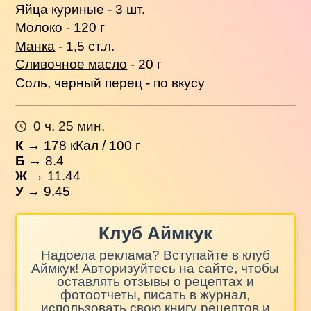
Яйца куриные - 3 шт.
Молоко - 120 г
Манка
- 1,5 ст.л.
Сливочное масло
- 20 г
Соль, черный перец - по вкусу
0 ч. 25 мин.
К
→
178
кКал / 100 г
Б
→ 8.4
Ж
→ 11.44
У
→ 9.45
Клуб Аймкук
Надоела реклама? Вступайте в клуб
Аймкук! Авторизуйтесь на сайте, чтобы
оставлять отзывы о рецептах и
фотоотчеты, писать в журнал,
использовать свою книгу рецептов и