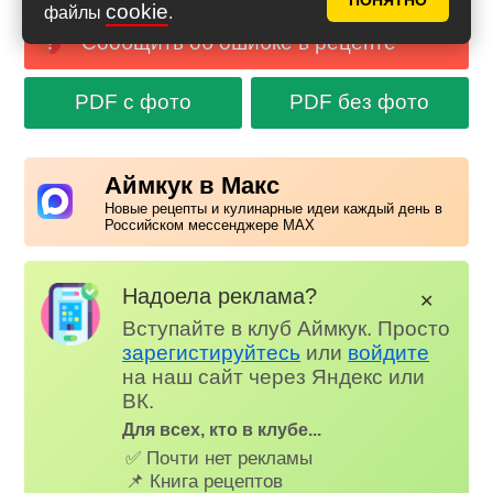
ПОНЯТНО
cookie
файлы
.
Сообщить об ошибке в рецепте
PDF с фото
PDF без фото
Аймкук в Макс
Новые рецепты и кулинарные идеи каждый день в
Российском мессенджере MAX
Надоела реклама?
✕
Вступайте в клуб Аймкук. Просто
зарегистируйтесь
или
войдите
на наш сайт через Яндекс или
ВК.
Для всех, кто в клубе...
✅ Почти нет рекламы
📌 Книга рецептов