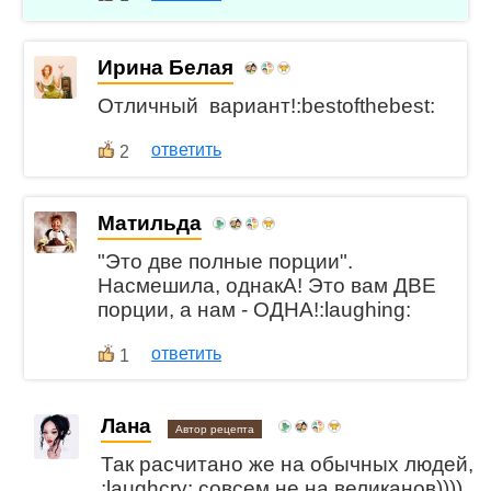
Ирина Белая
Отличный вариант!:bestofthebest:
ответить
2
Матильда
"Это две полные порции".
Насмешила, однакА! Это вам ДВЕ
порции, а нам - ОДНА!:laughing:
ответить
1
Лана
Автор рецепта
Так расчитано же на обычных людей,
:laughcry: совсем не на великанов))))