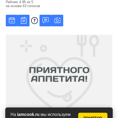
Рейтинг
4.95
из
5
на основе
63
голосов
На
iamcook.ru
мы используем