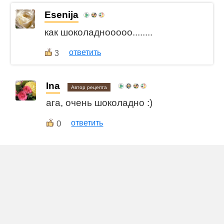
Esenija
как шоколаднооооо........
ответить
3
Ina
Автор рецепта
ага, очень шоколадно :)
0
ответить