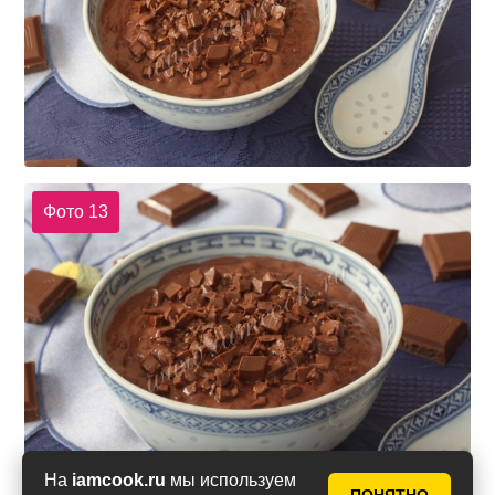
Фото 13
На
iamcook.ru
мы используем