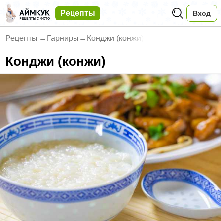
Рецепты
Вход
Рецепты
→
Гарниры
→
Конджи (конжи)
Конджи (конжи)