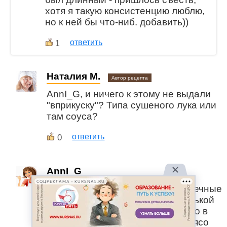
хотя я такую консистенцию люблю,
но к ней бы что-ниб. добавить))
ответить
1
Наталия М.
Автор рецепта
AnnI_G, и ничего к этому не выдали
"вприкуску"? Типа сушеного лука или
там соуса?
0
ответить
AnnI_G
СОЦРЕКЛАМА • KURSNA5.RU
Наталия М., были какие-то крошечные
упаковочки с маринованной редькой
и какими-то специями. Все пошло в
ход)) Вот если бы курочку или мясо