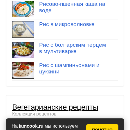
Рисово-пшенная каша на
воде
Рис в микроволновке
Рис с болгарским перцем
в мультиварке
Рис с шампиньонами и
цуккини
Вегетарианские рецепты
Коллекция рецептов
На
iamcook.ru
мы используем
Пшенная каша с тыквой в