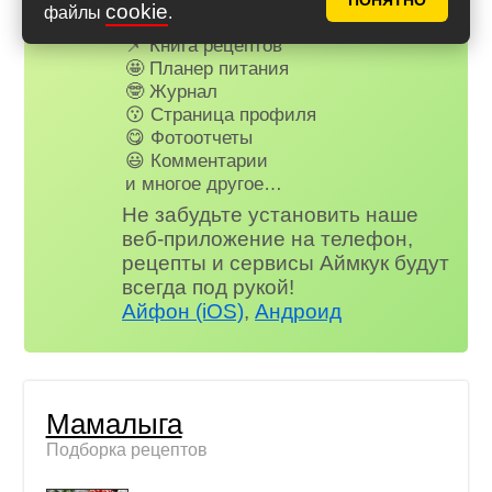
ПОНЯТНО
cookie
файлы
.
✅ Почти нет рекламы
📌 Книга рецептов
🤩 Планер питания
🤓 Журнал
😗 Страница профиля
😋 Фотоотчеты
😃 Комментарии
и многое другое…
Не забудьте установить наше
веб-приложение на телефон,
рецепты и сервисы Аймкук будут
всегда под рукой!
Айфон (iOS)
,
Андроид
Мамалыга
Подборка рецептов