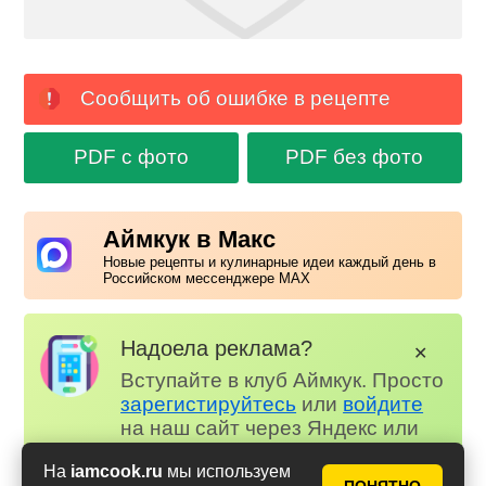
Сообщить об ошибке в рецепте
PDF с фото
PDF без фото
Аймкук в Макс
Новые рецепты и кулинарные идеи каждый день в
Российском мессенджере MAX
Надоела реклама?
✕
Вступайте в клуб Аймкук. Просто
зарегистируйтесь
или
войдите
на наш сайт через Яндекс или
ВК.
На
iamcook.ru
мы используем
Для всех, кто в клубе...