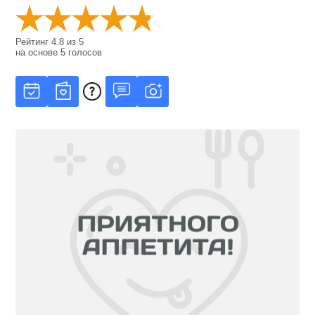
Рейтинг
4.8
из
5
на основе
5
голосов