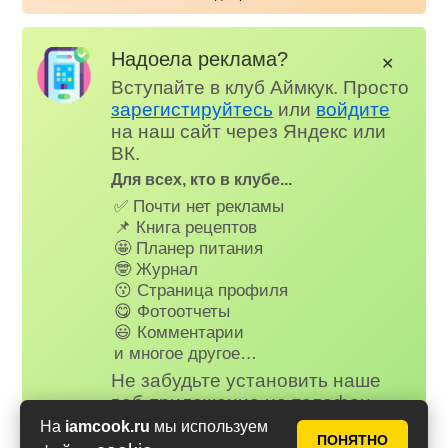
Надоела реклама?
✕
Вступайте в клуб Аймкук. Просто
зарегистируйтесь
или
войдите
на наш сайт через Яндекс или
ВК.
Для всех, кто в клубе...
✅ Почти нет рекламы
📌 Книга рецептов
🤩 Планер питания
🤓 Журнал
😗 Страница профиля
😋 Фотоотчеты
😃 Комментарии
и многое другое…
Не забудьте установить наше
веб-приложение на телефон,
рецепты и сервисы Аймкук будут
На
iamcook.ru
мы используем
ПОНЯТНО
всегда под рукой!