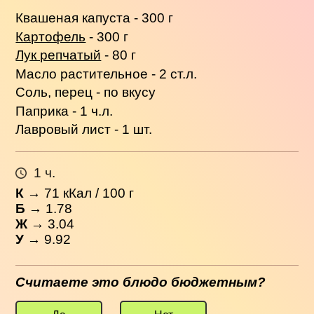
Квашеная капуста - 300 г
Картофель
- 300 г
Лук репчатый
- 80 г
Масло растительное - 2 ст.л.
Соль, перец - по вкусу
Паприка - 1 ч.л.
Лавровый лист - 1 шт.
1 ч.
К
→
71
кКал / 100 г
Б
→ 1.78
Ж
→ 3.04
У
→ 9.92
Считаете это блюдо бюджетным?