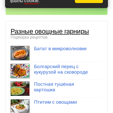
cookie
файлы
.
Айфон (iOS)
,
Андроид
Разные овощные гарниры
Подборка рецептов
Батат в микроволновке
Болгарский перец с
кукурузой на сковороде
Постная тушёная
картошка
Птитим с овощами