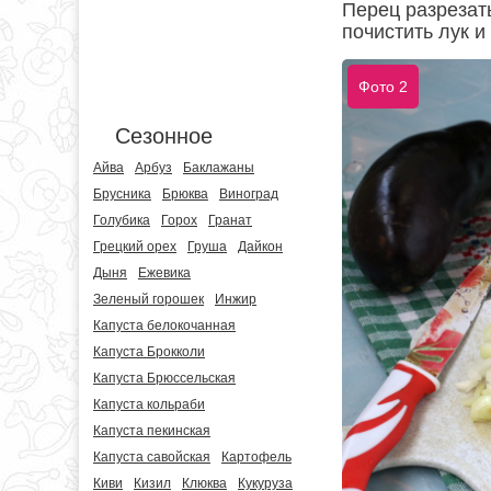
Перец разрезат
почистить лук и
Фото 2
Сезонное
Айва
Арбуз
Баклажаны
Брусника
Брюква
Виноград
Голубика
Горох
Гранат
Грецкий орех
Груша
Дайкон
Дыня
Ежевика
Зеленый горошек
Инжир
Капуста белокочанная
Капуста Брокколи
Капуста Брюссельская
Капуста кольраби
Капуста пекинская
Капуста савойская
Картофель
Киви
Кизил
Клюква
Кукуруза