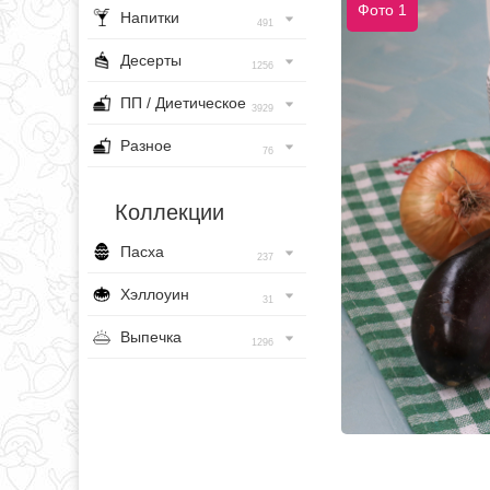
Фото 1
Напитки
491
Десерты
1256
ПП / Диетическое
3929
Разное
76
Коллекции
Пасха
237
Хэллоуин
31
Выпечка
1296