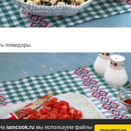
ть помидоры.
На
iamcook.ru
мы используем файлы
ПОНЯТНО