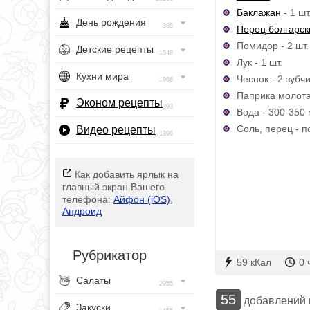
Баклажан
- 1 шт
День рождения
385
Перец болгарск
Помидор - 2 шт.
Детские рецепты
1548
Лук - 1 шт.
Кухни мира
Чеснок - 2 зубч
1968
Паприка молотая
Эконом рецепты
393
Вода - 300-350
Соль, перец - п
Видео рецепты
1396
Как добавить ярлык на
главный экран Вашего
телефона:
Айфон (iOS)
,
Андроид
Рубрикатор
59 кКал
0 
Салаты
2955
55
добавлений
Закуски