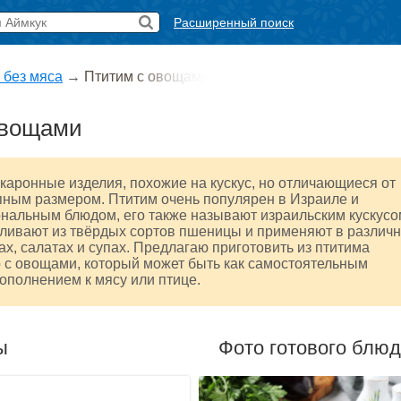
Расширенный поиск
 без мяса
→
Птитим с овощами
овощами
акаронные изделия, похожие на кускус, но отличающиеся от
пным размером. Птитим очень популярен в Израиле и
нальным блюдом, его также называют израильским кускусо
вливают из твёрдых сортов пшеницы и применяют в различ
ах, салатах и супах. Предлагаю приготовить из птитима
 с овощами, который может быть как самостоятельным
дополнением к мясу или птице.
ы
Фото готового блю