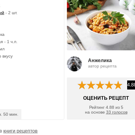
.
ий
- 2 шт.
ика
 - 1 ч.л.
 мл
о вкусу
Анжелика
автор рецепта
4.8
ОЦЕНИТЬ РЕЦЕПТ
Рейтинг
4.88
из
5
на основе
33
голосов
ч. 50 мин.
 в
книги рецептов