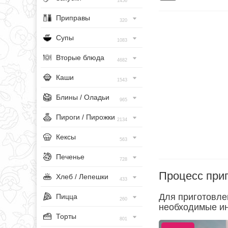
1456
Приправы
320
Супы
1083
Вторые блюда
4682
Каши
1543
Блины / Оладьи
965
Пироги / Пирожки
2134
Кексы
563
Печенье
728
Процесс при
Хлеб / Лепешки
433
Для приготовле
Пицца
260
необходимые ин
Торты
801