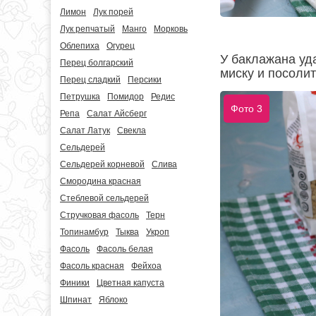
Лимон
Лук порей
Лук репчатый
Манго
Морковь
Облепиха
Огурец
У баклажана уда
Перец болгарский
миску и посолит
Перец сладкий
Персики
Петрушка
Помидор
Редис
Фото 3
Репа
Салат Айсберг
Салат Латук
Свекла
Сельдерей
Сельдерей корневой
Слива
Смородина красная
Стеблевой сельдерей
Стручковая фасоль
Терн
Топинамбур
Тыква
Укроп
Фасоль
Фасоль белая
Фасоль красная
Фейхоа
Финики
Цветная капуста
Шпинат
Яблоко