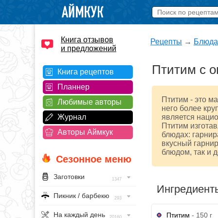
Книга отзывов
Рецепты
→
Блюда
и предложений
Птитим с 
Книга рецептов
Планнер
Птитим - это м
Любимые авторы
него более кру
Журнал
является нацио
Птитим изгота
Авторы Аймкук
блюдах: гарнир
вкусный гарнир
блюдом, так и 
Сезонное меню
Заготовки
1347
Ингредиент
Пикник / барбекю
293
На каждый день
Птитим
- 150 г
20160