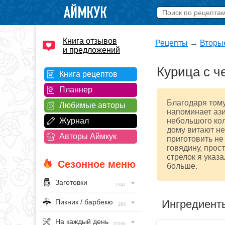
Книга отзывов
Рецепты
→
Вторы
и предложений
Курица с ч
Книга рецептов
Планнер
Благодаря тому
Любимые авторы
напоминает ази
Журнал
небольшого кол
дому витают н
Авторы Аймкук
приготовить не
говядину, прос
стрелок я указ
Сезонное меню
больше.
Заготовки
1347
Ингредиент
Пикник / барбекю
293
На каждый день
20160