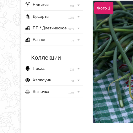
Напитки
491
Фото 1
Десерты
1256
ПП / Диетическое
3929
Разное
76
Коллекции
Пасха
237
Хэллоуин
31
Выпечка
1296