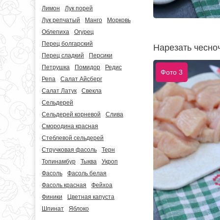
Лимон
Лук порей
Лук репчатый
Манго
Морковь
Облепиха
Огурец
Перец болгарский
Нарезать чесно
Перец сладкий
Персики
Петрушка
Помидор
Редис
Фото 3
Репа
Салат Айсберг
Салат Латук
Свекла
Сельдерей
Сельдерей корневой
Слива
Смородина красная
Стеблевой сельдерей
Стручковая фасоль
Терн
Топинамбур
Тыква
Укроп
Фасоль
Фасоль белая
Фасоль красная
Фейхоа
Финики
Цветная капуста
Шпинат
Яблоко