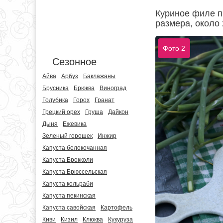
Куриное филе п
размера, около 
Фото 2
Сезонное
Айва
Арбуз
Баклажаны
Брусника
Брюква
Виноград
Голубика
Горох
Гранат
Грецкий орех
Груша
Дайкон
Дыня
Ежевика
Зеленый горошек
Инжир
Капуста белокочанная
Капуста Брокколи
Капуста Брюссельская
Капуста кольраби
Капуста пекинская
Капуста савойская
Картофель
Киви
Кизил
Клюква
Кукуруза