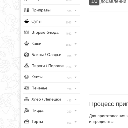
10
добавлений
1456
Приправы
320
Супы
1083
Вторые блюда
4682
Каши
1543
Блины / Оладьи
965
Пироги / Пирожки
2134
Кексы
563
Печенье
728
Хлеб / Лепешки
433
Процесс при
Пицца
260
Для приготовления 
Торты
ингредиенты.
801