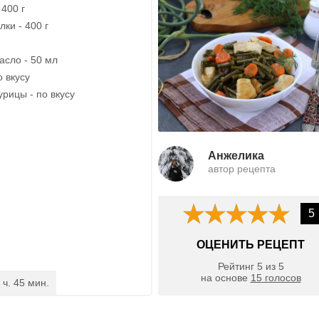
 400 г
ки - 400 г
асло - 50 мл
о вкусу
рицы - по вкусу
Анжелика
автор рецепта
5
ОЦЕНИТЬ РЕЦЕПТ
Рейтинг
5
из
5
на основе
15
голосов
 ч. 45 мин.