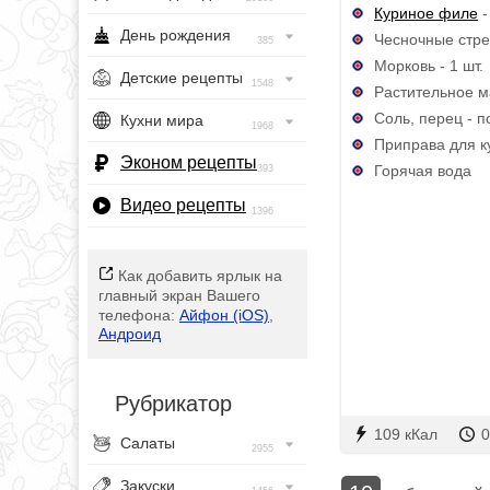
Куриное филе
-
День рождения
Чесночные стрел
385
Морковь - 1 шт.
Детские рецепты
1548
Растительное м
Соль, перец - п
Кухни мира
1968
Приправа для ку
Эконом рецепты
Горячая вода
393
Видео рецепты
1396
Как добавить ярлык на
главный экран Вашего
телефона:
Айфон (iOS)
,
Андроид
Рубрикатор
109 кКал
0
Салаты
2955
Закуски