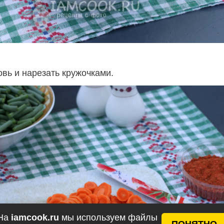
овь и нарезать кружочками.
На
iamcook.ru
мы используем файлы
ПОНЯТНО