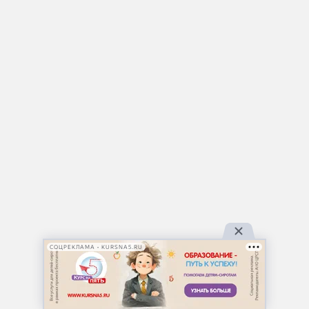
СОЦРЕКЛАМА • KURSNA5.RU