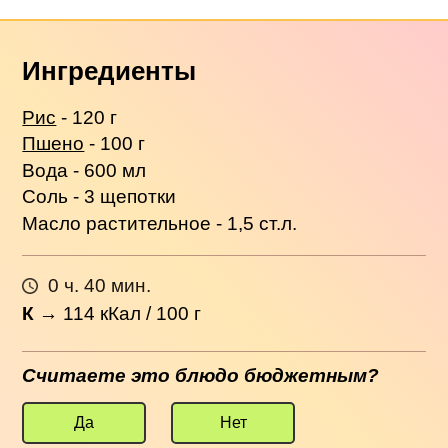
Ингредиенты
Рис
- 120 г
Пшено
- 100 г
Вода - 600 мл
Соль - 3 щепотки
Масло растительное - 1,5 ст.л.
0 ч. 40 мин.
К
→
114
кКал / 100 г
Считаете это блюдо бюджетным?
Да
Нет