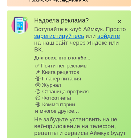
Российском мессенджере MAX
Надоела реклама?
✕
Вступайте в клуб Аймкук. Просто
зарегистируйтесь
или
войдите
на наш сайт через Яндекс или
ВК.
Для всех, кто в клубе...
✅ Почти нет рекламы
📌 Книга рецептов
🤩 Планер питания
🤓 Журнал
😗 Страница профиля
😋 Фотоотчеты
😃 Комментарии
и многое другое…
Не забудьте установить наше
веб-приложение на телефон,
рецепты и сервисы Аймкук будут