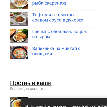
рыба (жареная)
Тефтели в томатно-
соевом соусе в духовке
Гречка с овощами, яйцом
и сыром
Запеканка из минтая с
овощами
Постные каши
Коллекция рецептов
Кукурузная каша с
овощами
cooki
На
iamcook.ru
мы используем файлы