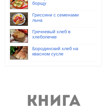
борщу
Гриссини с семенами
льна
Гречневый хлеб в
хлебопечке
Бородинский хлеб на
квасном сусле