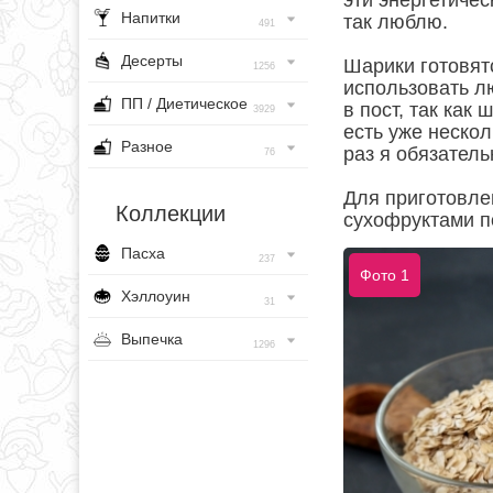
эти энергетичес
Напитки
так люблю.
491
Десерты
Шарики готовят
1256
использовать л
ПП / Диетическое
в пост, так как
3929
есть уже нескол
Разное
раз я обязател
76
Для приготовле
Коллекции
сухофруктами п
Пасха
237
Фото 1
Хэллоуин
31
Выпечка
1296