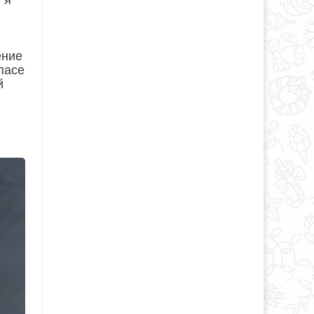
 я
ение
пасе
й