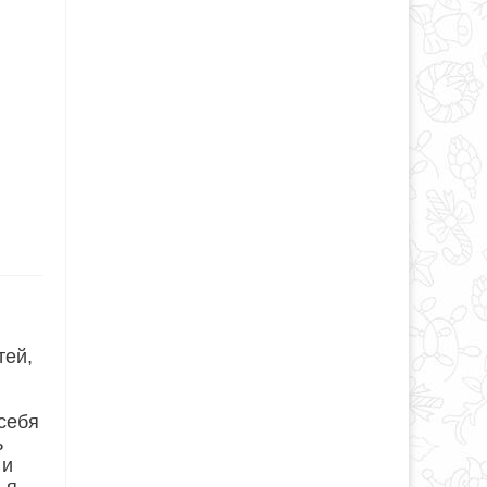
тей,
 себя
ь
 и