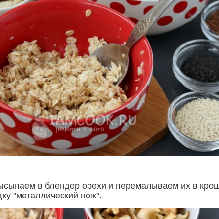
ысыпаем в блендер орехи и перемалываем их в крош
ку "металлический нож".