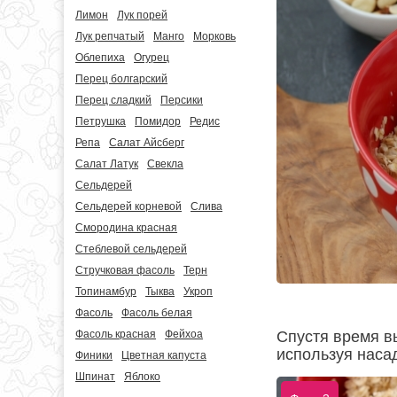
Лимон
Лук порей
Лук репчатый
Манго
Морковь
Облепиха
Огурец
Перец болгарский
Перец сладкий
Персики
Петрушка
Помидор
Редис
Репа
Салат Айсберг
Салат Латук
Свекла
Сельдерей
Сельдерей корневой
Слива
Смородина красная
Стеблевой сельдерей
Стручковая фасоль
Терн
Топинамбур
Тыква
Укроп
Фасоль
Фасоль белая
Спустя время в
Фасоль красная
Фейхоа
используя насад
Финики
Цветная капуста
Шпинат
Яблоко