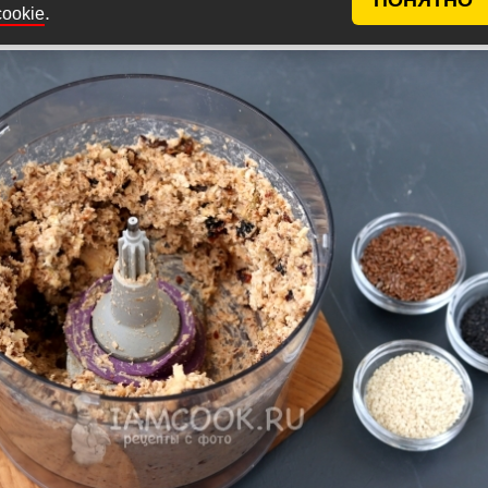
добавить овсянку. С сухофруктов слить воду и также
.
cookie
чашу. Перемолоть все ингредиенты в однородную сме