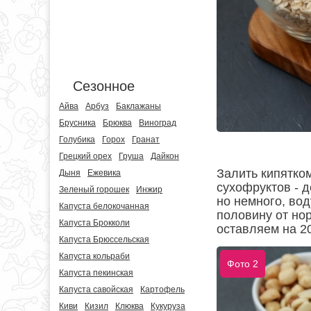
Сезонное
Айва
Арбуз
Баклажаны
Брусника
Брюква
Виноград
Голубика
Горох
Гранат
Грецкий орех
Груша
Дайкон
Залить кипятко
Дыня
Ежевика
сухофруктов - д
Зеленый горошек
Инжир
но немного, во
Капуста белокочанная
половину от но
Капуста Брокколи
оставляем на 20
Капуста Брюссельская
Капуста кольраби
Фото 2
Капуста пекинская
Капуста савойская
Картофель
Киви
Кизил
Клюква
Кукуруза