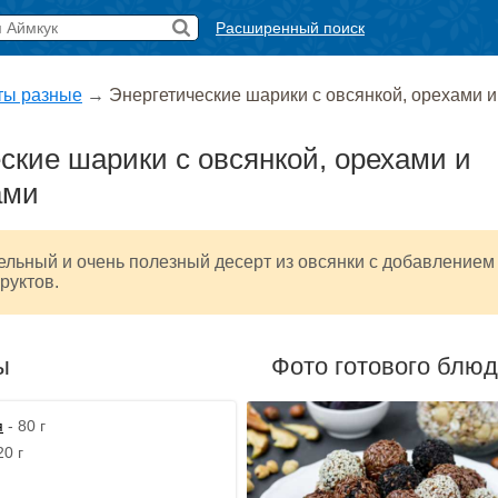
Расширенный поиск
ты разные
→
Энергетические шарики с овсянкой, орехами 
ские шарики с овсянкой, орехами и
ами
ельный и очень полезный десерт из овсянки с добавлением
руктов.
ы
Фото готового блю
я
- 80 г
0 г