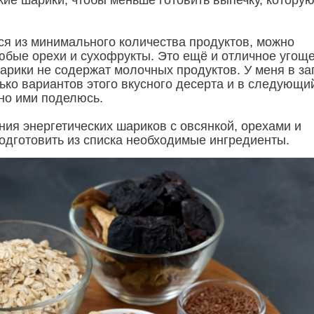
кие шарики, чтобы меньше готовить выпечку, которую
ся из минимального количества продуктов, можно
юбые орехи и сухофрукты. Это ещё и отличное угощ
 шарики не содержат молочных продуктов. У меня в за
ько вариантов этого вкусного десерта и в следующи
ьно ими поделюсь.
ния энергетических шариков с овсянкой, орехами и
одготовить из списка необходимые ингредиенты.