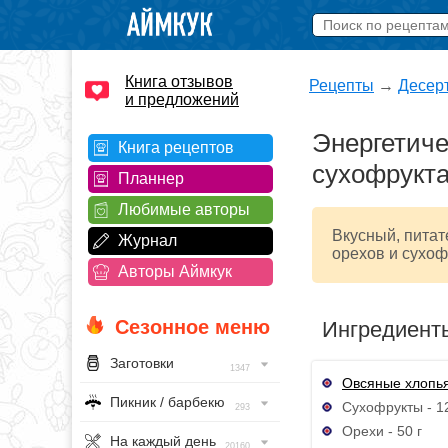
Книга отзывов
Рецепты
→
Десер
и предложений
Энергетиче
Книга рецептов
сухофрукт
Планнер
Любимые авторы
Вкусный, питат
Журнал
орехов и сухоф
Авторы Аймкук
Сезонное меню
Ингредиент
Заготовки
1347
Овсяные хлопь
Пикник / барбекю
Сухофрукты - 12
293
Орехи - 50 г
На каждый день
20160