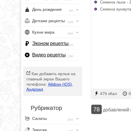
Семена льна - 2 
Семена кунжута -
День рождения
385
Детские рецепты
1548
Кухни мира
1968
Эконом рецепты
393
Видео рецепты
1396
Как добавить ярлык на
главный экран Вашего
телефона:
Айфон (iOS)
,
Андроид
476 кКал
0
Рубрикатор
78
добавлений
Салаты
2955
Закуски