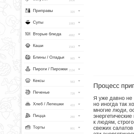
1456
Приправы
320
Супы
1083
Вторые блюда
4682
Каши
1543
Блины / Оладьи
965
Пироги / Пирожки
2134
Кексы
563
Процесс при
Печенье
728
Я уже давно не 
но иногда так х
Хлеб / Лепешки
433
многие люди, о
Пицца
энергетические 
260
к людям, строг
Торты
свежих салатов
801