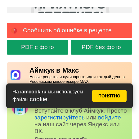
Сообщить об ошибке в рецепте
PDF с фото
PDF без фото
Аймкук в Макс
Новые рецепты и кулинарные идеи каждый день в
Российском мессенджере MAX
На
iamcook.ru
мы используем
ПОНЯТНО
cookie
файлы
.
Надоела реклама?
✕
Вступайте в клуб Аймкук. Просто
зарегистируйтесь
или
войдите
на наш сайт через Яндекс или
ВК.