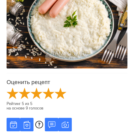
Оценить рецепт
Рейтинг
5
из
5
на основе
9
голосов