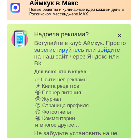
Аймкук в Макс
Новые рецепты и кулинарные идеи каждый день в
Российском мессенджере MAX
Надоела реклама?
✕
Вступайте в клуб Аймкук. Просто
зарегистируйтесь
или
войдите
на наш сайт через Яндекс или
ВК.
Для всех, кто в клубе...
✅ Почти нет рекламы
📌 Книга рецептов
🤩 Планер питания
🤓 Журнал
😗 Страница профиля
😋 Фотоотчеты
😃 Комментарии
и многое другое…
Не забудьте установить наше