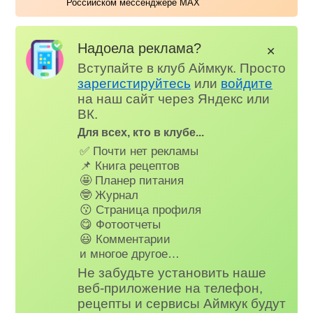
Российском мессенджере MAX
Надоела реклама?
✕
Вступайте в клуб Аймкук. Просто
зарегистируйтесь
или
войдите
на наш сайт через Яндекс или
ВК.
Для всех, кто в клубе...
✅ Почти нет рекламы
📌 Книга рецептов
🤩 Планер питания
🤓 Журнал
😗 Страница профиля
😋 Фотоотчеты
😃 Комментарии
и многое другое…
Не забудьте установить наше
веб-приложение на телефон,
рецепты и сервисы Аймкук будут