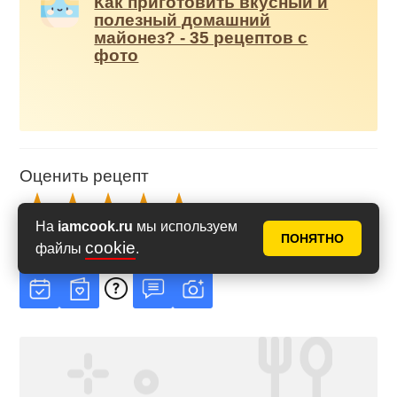
Как приготовить вкусный и
полезный домашний
майонез? - 35 рецептов с
фото
Оценить рецепт
На
iamcook.ru
мы используем
ПОНЯТНО
* Рейтинг
5
из
5
, на основе
7
голосов
cookie
файлы
.