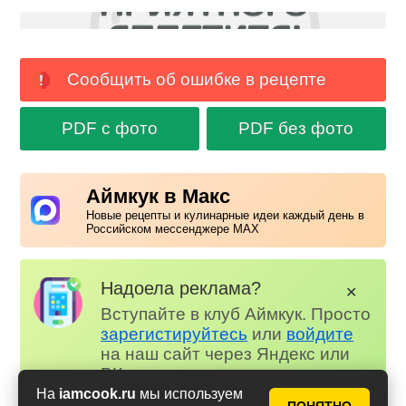
Сообщить об ошибке в рецепте
PDF с фото
PDF без фото
Аймкук в Макс
Новые рецепты и кулинарные идеи каждый день в
Российском мессенджере MAX
Надоела реклама?
✕
Вступайте в клуб Аймкук. Просто
зарегистируйтесь
или
войдите
на наш сайт через Яндекс или
ВК.
На
iamcook.ru
мы используем
Для всех, кто в клубе...