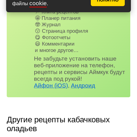
ПОНЯТНО
cookie
файлы
.
✅ Почти нет рекламы
📌 Книга рецептов
🤩 Планер питания
🤓 Журнал
😗 Страница профиля
😋 Фотоотчеты
😃 Комментарии
и многое другое…
Не забудьте установить наше
веб-приложение на телефон,
рецепты и сервисы Аймкук будут
всегда под рукой!
Айфон (iOS)
,
Андроид
Другие рецепты кабачковых
оладьев